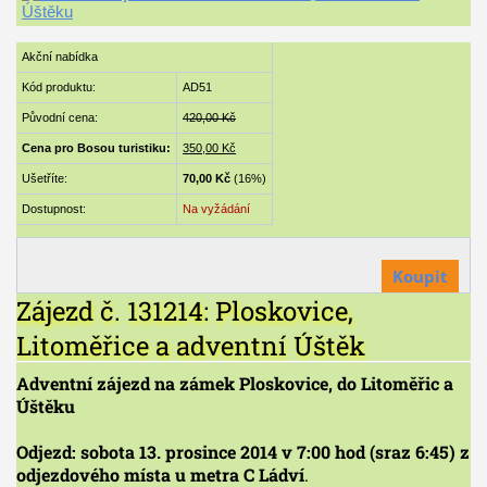
Akční nabídka
Kód produktu:
AD51
Původní cena:
420,00 Kč
Cena pro Bosou turistiku:
350,00 Kč
Ušetříte:
70,00 Kč
(16%)
Dostupnost:
Na vyžádání
Koupit
Zájezd č. 131214: Ploskovice,
Litoměřice a adventní Úštěk
Adventní zájezd na zámek Ploskovice, do Litoměřic a
Úštěku
Odjezd: sobota 13. prosince 2014 v 7:00 hod (sraz 6:45) z
odjezdového místa u metra C Ládví
.