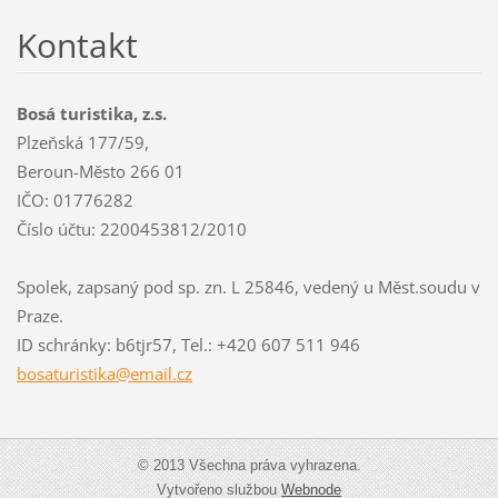
Kontakt
Bosá turistika, z.s.
Plzeňská 177/59,
Beroun-Město 266 01
IČO: 01776282
Číslo účtu: 2200453812/2010
Spolek, zapsaný pod sp. zn. L 25846, vedený u Měst.soudu v
Praze.
ID schránky: b6tjr57, Tel.: +420 607 511 946
bosaturi
stika@em
ail.cz
© 2013 Všechna práva vyhrazena.
Vytvořeno službou
Webnode