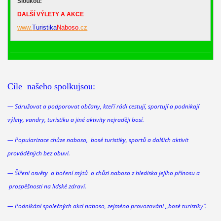
Sloukou:
DALŠÍ VÝLETY A AKCE
www.
Turistika
Naboso
.cz
Cíle našeho spolkujsou:
—
Sdružovat a podporovat občany, kteří rádi cestují, sportují a podnikají
výlety, vandry, turistiku a jiné aktivity nejraději bosí.
— Popularizace chůze naboso, bosé turistiky, sportů a dalších aktivit
prováděných bez obuvi.
— Šíření osvěty a boření mýtů o chůzi
naboso
z hlediska jejího přínosu a
prospěšnosti na lidské zdraví.
— Podnikání společných akcí
naboso
, zejména provozování ,,bosé turistiky“.