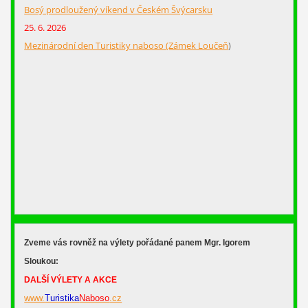
Bosý prodloužený víkend v Českém Švýcarsku
25. 6. 2026
Mezinárodní den Turistiky naboso (Zámek Loučeň
)
Zveme vás rovněž na výlety pořádané panem Mgr. Igorem
Sloukou:
DALŠÍ VÝLETY A AKCE
www.
Turistika
Naboso
.cz