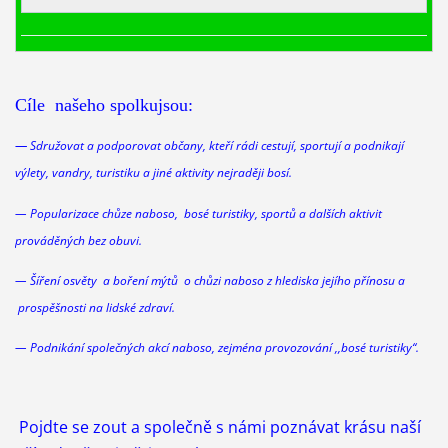
Cíle našeho spolkujsou:
—
Sdružovat a podporovat občany, kteří rádi cestují, sportují a podnikají
výlety, vandry, turistiku a jiné aktivity nejraději bosí.
— Popularizace chůze naboso, bosé turistiky, sportů a dalších aktivit
prováděných bez obuvi.
— Šíření osvěty a boření mýtů o chůzi
naboso
z hlediska jejího přínosu a
prospěšnosti na lidské zdraví.
— Podnikání společných akcí
naboso
, zejména provozování ,,bosé turistiky“.
Pojdte se zout a společně s námi poznávat krásu naší