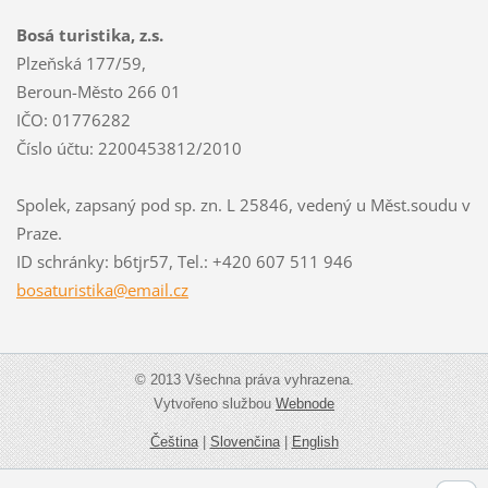
Bosá turistika, z.s.
Plzeňská 177/59,
Beroun-Město 266 01
IČO: 01776282
Číslo účtu: 2200453812/2010
Spolek, zapsaný pod sp. zn. L 25846, vedený u Měst.soudu v
Praze.
ID schránky: b6tjr57, Tel.: +420 607 511 946
bosaturi
stika@em
ail.cz
© 2013 Všechna práva vyhrazena.
Vytvořeno službou
Webnode
Čeština
|
Slovenčina
|
English