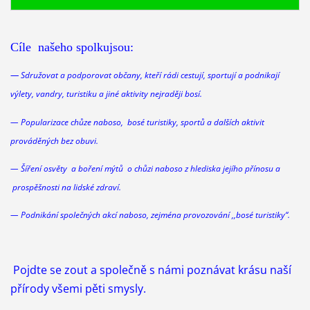
Cíle našeho spolkujsou:
—
Sdružovat a podporovat občany, kteří rádi cestují, sportují a podnikají
výlety, vandry, turistiku a jiné aktivity nejraději bosí.
— Popularizace chůze naboso, bosé turistiky, sportů a dalších aktivit
prováděných bez obuvi.
— Šíření osvěty a boření mýtů o chůzi
naboso
z hlediska jejího přínosu a
prospěšnosti na lidské zdraví.
— Podnikání společných akcí
naboso
, zejména provozování ,,bosé turistiky“.
Pojdte se zout a společně s námi poznávat krásu naší
přírody všemi pěti smysly.