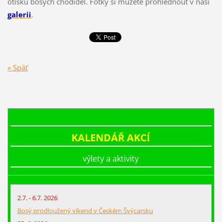
otisků bosých chodidel. Fotky si můžete prohlédnout v naší
galerii
.
« Späť
KALENDÁŘ AKCÍ
výlety a aktivity
2.7. - 6.7. 2026
Bosý prodloužený víkend v Českém Švýcarsku