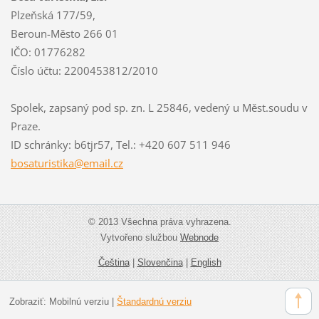
Plzeňská 177/59,
Beroun-Město 266 01
IČO: 01776282
Číslo účtu: 2200453812/2010
Spolek, zapsaný pod sp. zn. L 25846, vedený u Měst.soudu v
Praze.
ID schránky: b6tjr57, Tel.: +420 607 511 946
bosaturi
stika@em
ail.cz
© 2013 Všechna práva vyhrazena.
Vytvořeno službou
Webnode
Čeština
|
Slovenčina
|
English
Zobraziť:
Mobilnú verziu
|
Štandardnú verziu