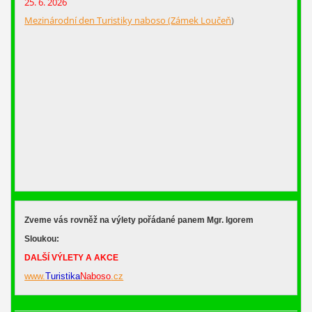
25. 6. 2026
Mezinárodní den Turistiky naboso (Zámek Loučeň
)
Zveme vás rovněž na výlety pořádané panem Mgr. Igorem
Sloukou:
DALŠÍ VÝLETY A AKCE
www.
Turistika
Naboso
.cz