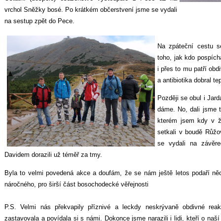
vrchol Sněžky bosé. Po krátkém občerstvení jsme se vydali
na sestup zpět do Pece.
Na zpáteční cestu s
toho, jak kdo pospícha
i přes to mu p
atří obd
a antibiotika dobral t
Později se obul i Jard
dáme. No, dali jsme t
kterém jsem kdy v ž
setkali v boudě Růžo
se vydali na závěr
Davidem dorazili už téměř za tmy.
Byla to velmi povedená akce a doufám, že se nám ještě letos podaří ně
náročného, pro širší část bosochodecké věřejnosti
P.S. Velmi nás překvapily příznivé a leckdy neskrývaně obdivné reak
zastavovala a povídala si s námi. Dokonce jsme narazili i lidi, kteří o naš