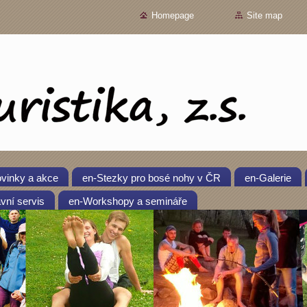
Homepage
Site map
vinky a akce
en-Stezky pro bosé nohy v ČR
en-Galerie
vní servis
en-Workshopy a semináře