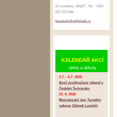
ID schránky: b6tjr57, Tel.: +420
607 511 946
bosaturi
stika@em
ail.cz
KALENDÁŘ AKCÍ
výlety a aktivity
2.7. - 6.7. 2026
Bosý prodloužený víkend v
Českém Švýcarsku
25. 6. 2026
Mezinárodní den Turistiky
naboso (Zámek Loučeň
)