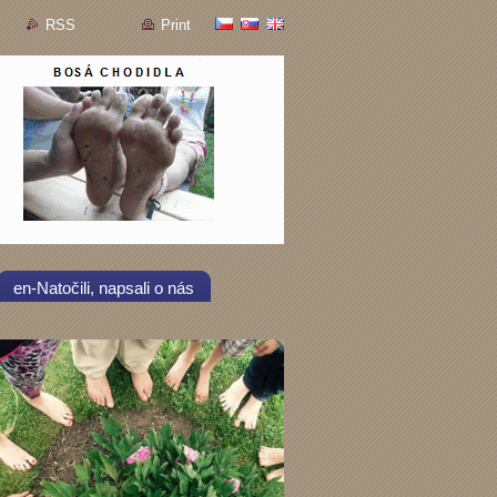
RSS
Print
en-Natočili, napsali o nás