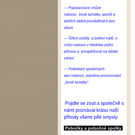
— Popularizace chůze
naboso, bosé turistiky, sportů a
dalších aktivit prováděných bez
obuvi.
— Šíření osvěty a boření mýtů o
chůzi
naboso
z hlediska jejího
přínosu a prospěšnosti na lidské
zdraví.
— Podnikání společných
akcí
naboso
, zejména provozování
,,bosé turistiky“.
Pojdte se zout a společně s
námi poznávat krásu naší
přírody všemi pěti smysly.
Pobočky a pobočné spolky