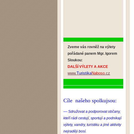
Zveme vás rovněž na výlety
pořádané panem Mgr. Igorem
Sloukou:
DALŠÍ VÝLETY A AKCE
www.
Turistika
Naboso
.cz
Cíle našeho spolkujsou:
—
Sdružovat a podporovat občany,
kteří rádi cestují, sportují a podnikají
výlety, vandry, turistiku a jiné aktivity
nejraději bosí.