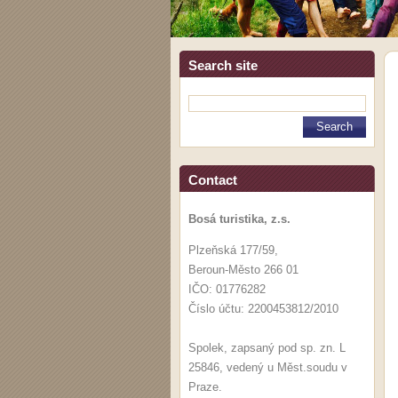
Search site
Contact
Bosá turistika, z.s.
Plzeňská 177/59,
Beroun-Město 266 01
IČO: 01776282
Číslo účtu: 2200453812/2010
Spolek, zapsaný pod sp. zn. L
25846, vedený u Měst.soudu v
Praze.