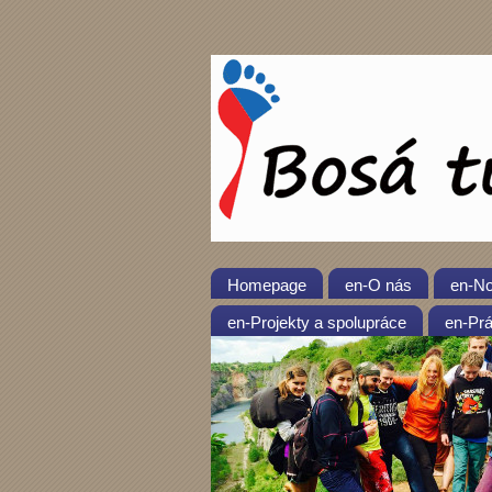
Homepage
en-O nás
en-No
en-Projekty a spolupráce
en-Prá