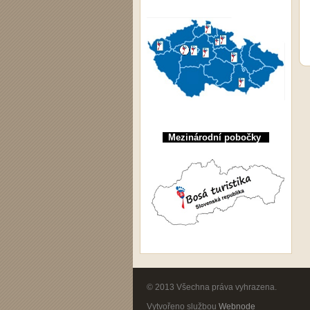
Mezinárodní pobočky
© 2013 Všechna práva vyhrazena.
Vytvořeno službou
Webnode