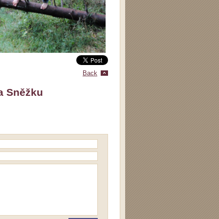
Back
na Sněžku