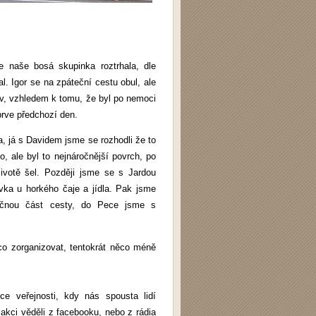
e naše bosá skupinka roztrhala, dle
l. Igor se na zpáteční cestu obul, ale
iv, vzhledem k tomu, že byl po nemoci
eprve předchozí den.
a, já s Davidem jsme se rozhodli že to
o, ale byl to nejnáročnější povrch, po
ivotě šel. Později jsme se s Jardou
vka u horkého čaje a jídla. Pak jsme
ečnou část cesty, do Pece jsme s
co zorganizovat, tentokrát něco méně
ce veřejnosti, kdy nás spousta lidí
í akci věděli z facebooku, nebo z rádia