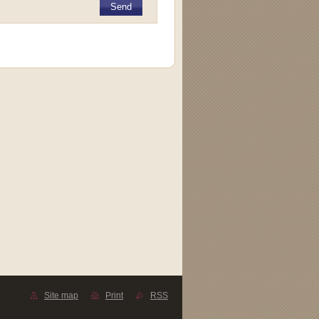
Site map
Print
RSS