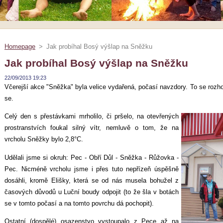
Homepage
>
Jak probíhal Bosý výšlap na Sněžku
Jak probíhal Bosý výšlap na Sněžku
22/09/2013 19:23
Včerejší akce "Sněžka" byla velice vydařená, počasí navzdory. To se rozho
se.
Celý den s přestávkami mrholilo, či pršelo, na otevřených
prostranstvích foukal silný vítr, nemluvě o tom, že na
vrcholu Sněžky bylo 2,8°C.
Udělali jsme si okruh: Pec - Obří Důl - Sněžka - Růžovka -
Pec. Nicméně vrcholu jsme i přes tuto nepřízeň úspěšně
dosáhli, kromě Elišky, která se od nás musela bohužel z
časových důvodů u Luční boudy odpojit (to že šla v botách
se v tomto počasí a na tomto povrchu dá pochopit).
Ostatní (dospělé) osazenstvo vystoupalo z Pece až na