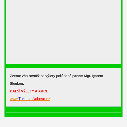
Zveme vás rovněž na výlety pořádané panem Mgr. Igorem
Sloukou:
DALŠÍ VÝLETY A AKCE
www.
Turistika
Naboso
.cz