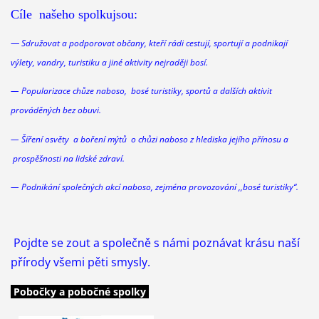
Cíle našeho spolkujsou:
—
Sdružovat a podporovat občany, kteří rádi cestují, sportují a podnikají
výlety, vandry, turistiku a jiné aktivity nejraději bosí.
— Popularizace chůze naboso, bosé turistiky, sportů a dalších aktivit
prováděných bez obuvi.
— Šíření osvěty a boření mýtů o chůzi
naboso
z hlediska jejího přínosu a
prospěšnosti na lidské zdraví.
— Podnikání společných akcí
naboso
, zejména provozování ,,bosé turistiky“.
Pojdte se zout a společně s námi poznávat krásu naší
přírody všemi pěti smysly.
Pobočky a pobočné spolky