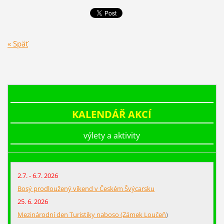
« Späť
KALENDÁŘ AKCÍ
výlety a aktivity
2.7. - 6.7. 2026
Bosý prodloužený víkend v Českém Švýcarsku
25. 6. 2026
Mezinárodní den Turistiky naboso (Zámek Loučeň
)