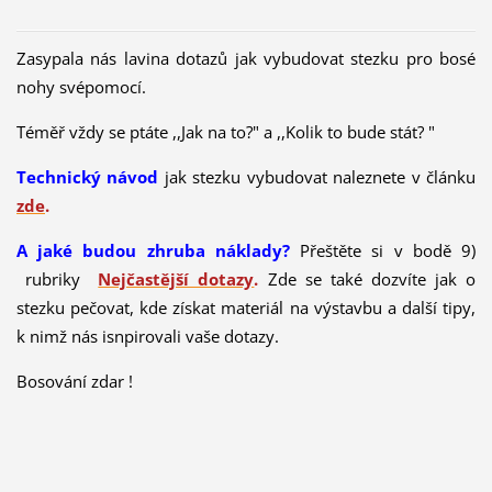
Zasypala nás lavina dotazů jak vybudovat stezku pro bosé
nohy svépomocí.
Téměř vždy se ptáte ,,Jak na to?" a ,,Kolik to bude stát? "
Technický návod
jak stezku vybudovat naleznete v článku
zde
.
A jaké budou zhruba náklady?
Přeštěte si v bodě 9)
rubriky
Nejčastější dotazy
.
Zde se také dozvíte jak o
stezku pečovat, kde získat materiál na výstavbu a další tipy,
k nimž nás isnpirovali vaše dotazy.
Bosování zdar !