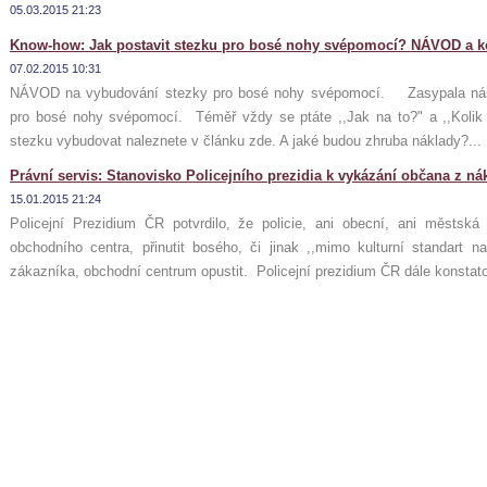
05.03.2015 21:23
Know-how: Jak postavit stezku pro bosé nohy svépomocí? NÁVOD a ko
07.02.2015 10:31
NÁVOD na vybudování stezky pro bosé nohy svépomocí. Zasypala nás 
pro bosé nohy svépomocí. Téměř vždy se ptáte ,,Jak na to?" a ,,Kolik 
stezku vybudovat naleznete v článku zde. A jaké budou zhruba náklady?...
Právní servis: Stanovisko Policejního prezidia k vykázání občana z 
15.01.2015 21:24
Policejní Prezidium ČR potvrdilo, že policie, ani obecní, ani městsk
obchodního centra, přinutit bosého, či jinak ,,mimo kulturní standart
zákazníka, obchodní centrum opustit. Policejní prezidium ČR dále konstato