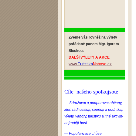
Zveme vás rovněž na výlety
pořádané panem Mgr. Igorem
Sloukou:
DALŠÍ VÝLETY A AKCE
www.
Turistika
Naboso
.cz
Cíle našeho spolkujsou:
—
Sdružovat a podporovat občany,
kteří rádi cestují, sportují a podnikají
výlety, vandry, turistiku a jiné aktivity
nejraději bosí.
— Popularizace chůze