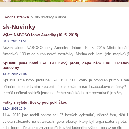
Úvodná stránka
>
sk-Novinky a akce
sk-Novinky
Výlet: NABOSO lomy Ameriky (10. 5. 2015)
08.05.2015 11:51
Název akce: NABOSO lomy Ameriky Datum: 10. 5. 2015 Místo konání:
Amerika), 100 m od autobusové zastávky Mořina odb. lom. (viz. mapka) (D
Spustili jsme nový FACEBOOKový profil, dejte nám LIKE. Odstarto
bosoviny
18.04.2015 21:55
Spustili jsme nový profil na FACEBOOKU , který je propojen přímo s tě
přímém interaktivním spojení. Líbí se vám naše facebookové stránky? 
menší události vyhlašujeme na těchto stránkách, ale operativně je vždy...
Fotky z výletu: Bosky pod pokličkou
12.04.2015 12:34
11.4. 2015 jste mohli potkat asi 27 bosých výletníků, včetně žen, dětí i
výletu naleznete na stránkách Igora Slouky, který byl organizátor výletu.
zde. Igore, děkujeme za zprostřědkování krásného výletu, bosky se šlo...