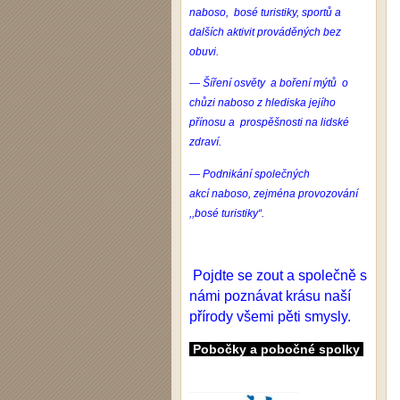
naboso, bosé turistiky, sportů a
dalších aktivit prováděných bez
obuvi.
— Šíření osvěty a boření mýtů o
chůzi
naboso
z hlediska jejího
přínosu a prospěšnosti na lidské
zdraví.
— Podnikání společných
akcí
naboso
, zejména provozování
,,bosé turistiky“.
Pojdte se zout a společně s
námi poznávat krásu naší
přírody všemi pěti smysly.
Pobočky a pobočné spolky