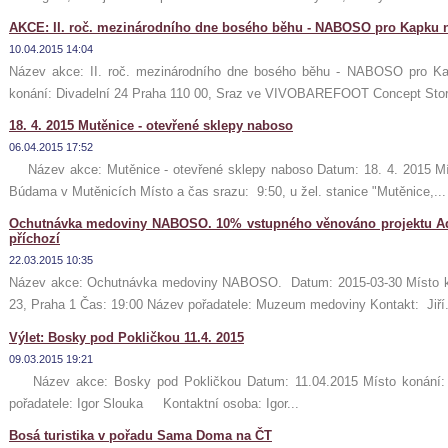
AKCE: II. roč. mezinárodního dne bosého běhu - NABOSO pro Kapku na
10.04.2015 14:04
Název akce: II. roč. mezinárodního dne bosého běhu - NABOSO pro Ka
konání: Divadelní 24 Praha 110 00, Sraz ve VIVOBAREFOOT Concept Sto
18. 4. 2015 Mutěnice - otevřené sklepy naboso
06.04.2015 17:52
Název akce: Mutěnice - otevřené sklepy naboso Datum: 18. 4. 2015 Mís
Búdama v Mutěnicích Místo a čas srazu: 9:50, u žel. stanice "Mutěnice,...
Ochutnávka medoviny NABOSO. 10% vstupného věnováno projektu Ado
příchozí
22.03.2015 10:35
Název akce: Ochutnávka medoviny NABOSO. Datum: 2015-03-30 Místo k
23, Praha 1 Čas: 19:00 Název pořadatele: Muzeum medoviny Kontakt: Jiří.
Výlet: Bosky pod Pokličkou 11.4. 2015
09.03.2015 19:21
Název akce: Bosky pod Pokličkou Datum: 11.04.2015 Místo konán
pořadatele: Igor Slouka Kontaktní osoba: Igor...
Bosá turistika v pořadu Sama Doma na ČT