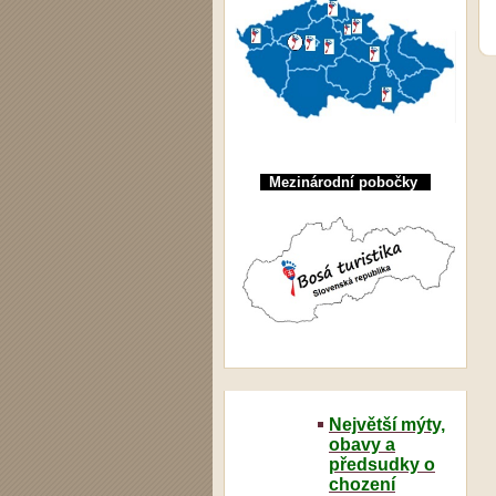
Mezinárodní pobočky
Největší mýty,
obavy a
předsudky o
chození