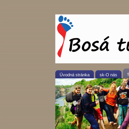
Úvodná stránka
sk-O nás