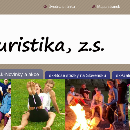
Úvodná stránka
Mapa stránok
sk-Novinky a akce
sk-Bosé stezky na Slovensku
sk-Gale