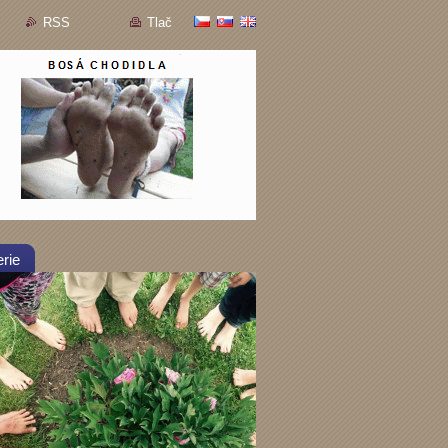
RSS
Tlač
rie