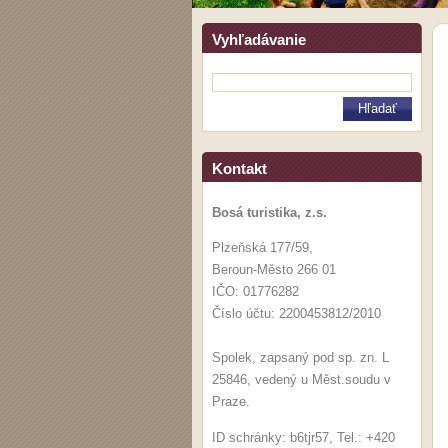
Vyhľadávanie
Kontakt
Bosá turistika, z.s.
Plzeňská 177/59,
Beroun-Město 266 01
IČO: 01776282
Číslo účtu: 2200453812/2010
Spolek, zapsaný pod sp. zn. L
25846, vedený u Měst.soudu v
Praze.
ID schránky: b6tjr57, Tel.: +420