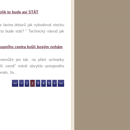
lik to bude asi STÁT
lavina dotazů jak vybudovat stezku
to bude stát? " Technický návod jak
nákupního centra kvůli bosým nohám
á nemůže jen tak, na přání ochranky
 naší země" méně obvykle ustrojeného
valo, že...
<<
<
1
2
3
4
5
>
>>