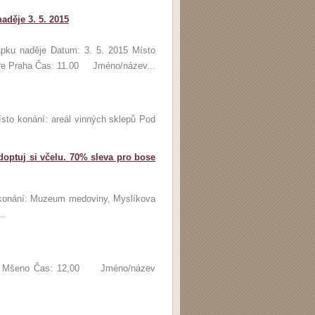
děje 3. 5. 2015
pku naděje Datum: 3. 5. 2015 Místo
re Praha Čas: 11.00 Jméno/název...
to konání: areál vinných sklepů Pod
ptuj si včelu. 70% sleva pro bose
onání: Muzeum medoviny, Myslíkova
..
í: Mšeno Čas: 12,00 Jméno/název