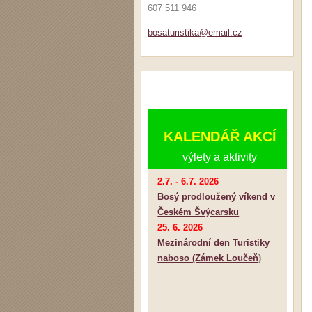
607 511 946
bosaturi
stika@em
ail.cz
KALENDÁŘ AKCÍ
výlety a aktivity
2.7. - 6.7. 2026
Bosý prodloužený víkend v
Českém Švýcarsku
25. 6. 2026
Mezinárodní den Turistiky
naboso (Zámek Loučeň
)