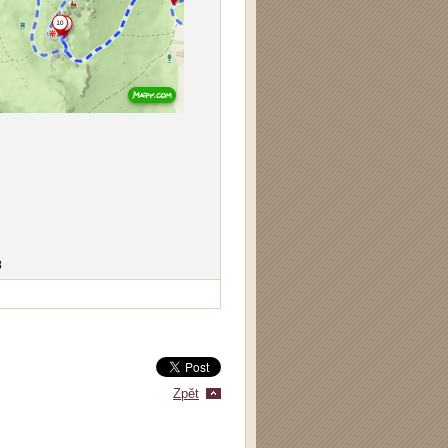
8
Zpět