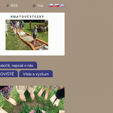
RSS
Tisk
atočili, napsali o nás
OSOVIŠTĚ
Věda a výzkum