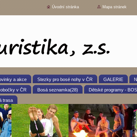
Úvodní stránka
Mapa stránek
vinky a akce
Stezky pro bosé nohy v ČR
GALERIE
N
obočky v ČR
Bosá seznamka(28)
Dětské programy - B
 trasa