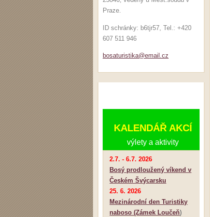
Praze.
ID schránky: b6tjr57, Tel.: +420
607 511 946
bosaturi
stika@em
ail.cz
KALENDÁŘ AKCÍ
výlety a aktivity
2.7. - 6.7. 2026
Bosý prodloužený víkend v
Českém Švýcarsku
25. 6. 2026
Mezinárodní den Turistiky
naboso (Zámek Loučeň
)