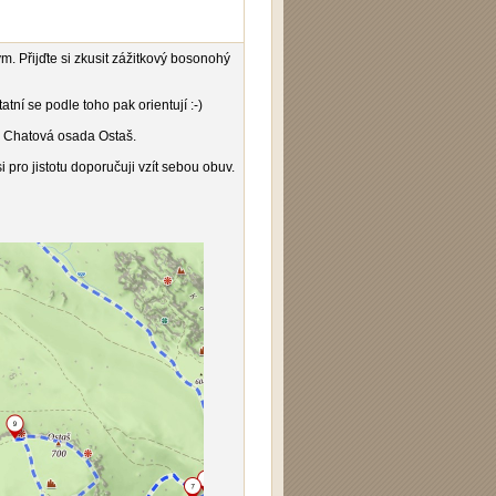
 Přijďte si zkusit zážitkový bosonohý
tní se podle toho pak orientují :-)
č - Chatová osada Ostaš.
i pro jistotu doporučuji vzít sebou obuv.