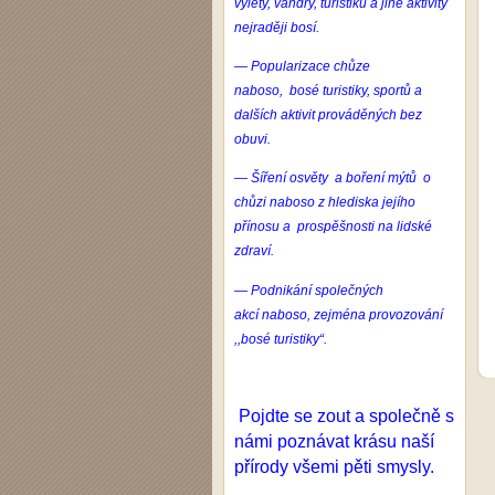
výlety, vandry, turistiku a jiné aktivity
nejraději bosí.
— Popularizace chůze
naboso, bosé turistiky, sportů a
dalších aktivit prováděných bez
obuvi.
— Šíření osvěty a boření mýtů o
chůzi
naboso
z hlediska jejího
přínosu a prospěšnosti na lidské
zdraví.
— Podnikání společných
akcí
naboso
, zejména provozování
,,bosé turistiky“.
Pojdte se zout a společně s
námi poznávat krásu naší
přírody všemi pěti smysly.