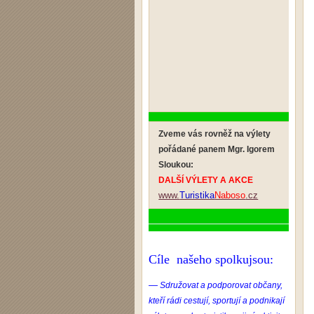
Zveme vás rovněž na výlety
pořádané panem Mgr. Igorem
Sloukou:
DALŠÍ VÝLETY A AKCE
www.
Turistika
Naboso
.cz
Cíle našeho spolkujsou:
—
Sdružovat a podporovat občany,
kteří rádi cestují, sportují a podnikají