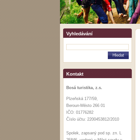
Vyhledávání
Kontakt
Bosá turistika, z.s.
Plzeňská 177/59,
Beroun-Město 266 01
IČO: 01776282
Číslo účtu: 2200453812/2010
Spolek, zapsaný pod sp. zn. L
25846, vedený u Měst.soudu v