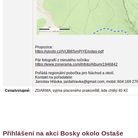
Propozice:
https://ulozto.cz/!ViJB8SvnPjYE/ostas-pdf
Pár fotografií z minulého ročníku:
https://www.zonerama.com/jhfoto/Album/1946842
Pořádá regionální pobočka pro Náchod a okolí.
Kontakt na pořadatele:
Jaroslav Hlávka, jardahlavka@gmail.com, mobil: 604 169 27
Cena/vstupné:
ZDARMA, vyjma placeného prakoviště, kde chtějí 40 Kč
Přihlášení na akci Bosky okolo Ostaše