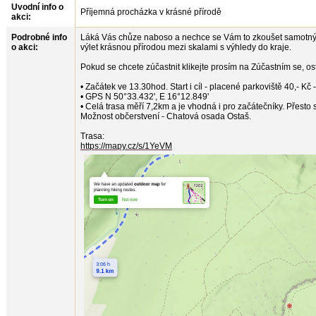
Uvodní info o
Příjemná procházka v krásné přírodě
akci:
Podrobné info
Láká Vás chůze naboso a nechce se Vám to zkoušet samotným.
o akci:
výlet krásnou přírodou mezi skalami s výhledy do kraje.
Pokud se chcete zúčastnit klikejte prosím na Zúčastním se, osta
• Začátek ve 13.30hod. Start i cíl - placené parkoviště 40,- K
• GPS N 50°33.432', E 16°12.849'
• Celá trasa měří 7,2km a je vhodná i pro začátečníky. Přesto s
Možnost občerstvení - Chatová osada Ostaš.
Trasa:
https://mapy.cz/s/1YeVM