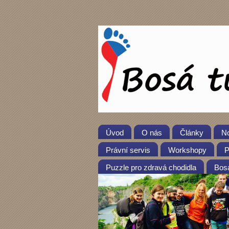
Úvod
O nás
Články
No
Právní servis
Workshopy
P
Puzzle pro zdravá chodidla
Bosá