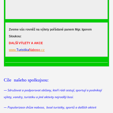
Zveme vás rovněž na výlety pořádané panem Mgr. Igorem
Sloukou:
DALŠÍ VÝLETY A AKCE
www.
Turistika
Naboso
.cz
Cíle našeho spolkujsou:
—
Sdružovat a podporovat občany, kteří rádi cestují, sportují a podnikají
výlety, vandry, turistiku a jiné aktivity nejraději bosí.
— Popularizace chůze naboso, bosé turistiky, sportů a dalších aktivit