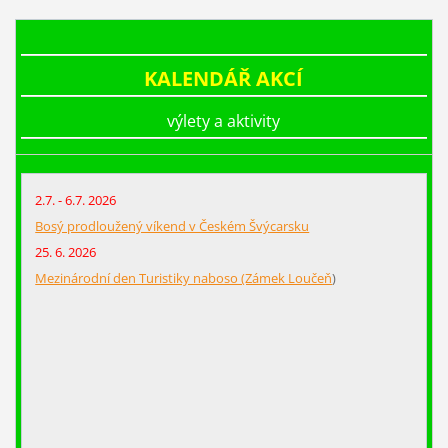
KALENDÁŘ AKCÍ
výlety a aktivity
2.7. - 6.7. 2026
Bosý prodloužený víkend v Českém Švýcarsku
25. 6. 2026
Mezinárodní den Turistiky naboso (Zámek Loučeň
)