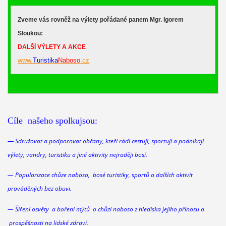
Zveme vás rovněž na výlety pořádané panem Mgr. Igorem
Sloukou:
DALŠÍ VÝLETY A AKCE
www.
Turistika
Naboso
.cz
Cíle našeho spolkujsou:
—
Sdružovat a podporovat občany, kteří rádi cestují, sportují a podnikají
výlety, vandry, turistiku a jiné aktivity nejraději bosí.
— Popularizace chůze naboso, bosé turistiky, sportů a dalších aktivit
prováděných bez obuvi.
— Šíření osvěty a boření mýtů o chůzi
naboso
z hlediska jejího přínosu a
prospěšnosti na lidské zdraví.