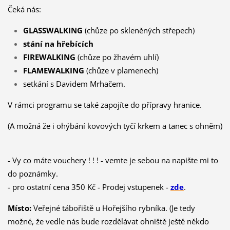
Čeká nás:
GLASSWALKING
(chůze po skleněných střepech)
stání na hřebících
FIREWALKING
(chůze po žhavém uhlí)
FLAMEWALKING
(chůze v plamenech)
setkání s Davidem Mrhačem.
V rámci programu se také zapojíte do přípravy hranice.
(A možná že i ohýbání kovových tyčí krkem a tanec s ohněm)
- Vy co máte vouchery ! ! ! - vemte je sebou na napište mi to
do poznámky.
- pro ostatní cena 350 Kč - Prodej vstupenek -
zde
.
Místo:
Veřejné tábořiště u Hořejšího rybníka. (Je tedy
možné, že vedle nás bude rozdělávat ohniště ještě někdo