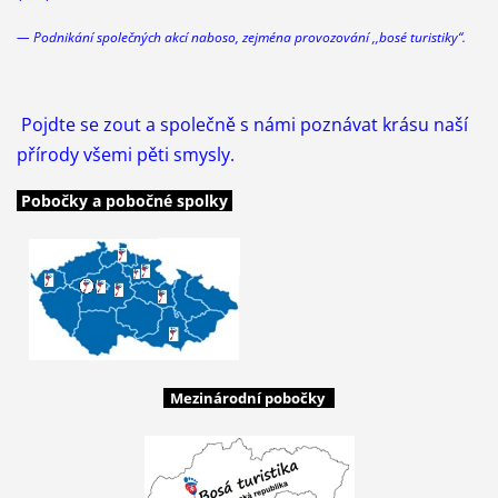
— Podnikání společných akcí
naboso
, zejména provozování ,,bosé turistiky“.
Pojdte se zout a společně s námi poznávat krásu naší
přírody všemi pěti smysly.
Pobočky a pobočné spolky
Mezinárodní pobočky