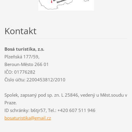
Kontakt
Bosá turistika, z.s.
Plzeňská 177/59,
Beroun-Město 266 01
IČO: 01776282
Číslo účtu: 2200453812/2010
Spolek, zapsaný pod sp. zn. L 25846, vedený u Měst.soudu v
Praze.
ID schránky: b6tjr57, Tel.: +420 607 511 946
bosaturi
stika@em
ail.cz