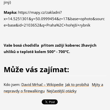
jiný)
Mapka:
https://mapy.cz/zakladni?
x=14.5251301&y=50.0999454&z=17&base=ophoto&sourc
e=base&id=2103652&q=Praha%2C+hořejší+rybník
Vaše bosá chodidla přitom zažijí koberec žhavých
uhlíků o teplotě kolem 500° - 700°C.
Může vás zajímat:
Kdo jsem:
David Mrhač – Wikipedie
Jak to probíhá
Mýty a
nepravdy o firewalkingu
Nejčastější otázky