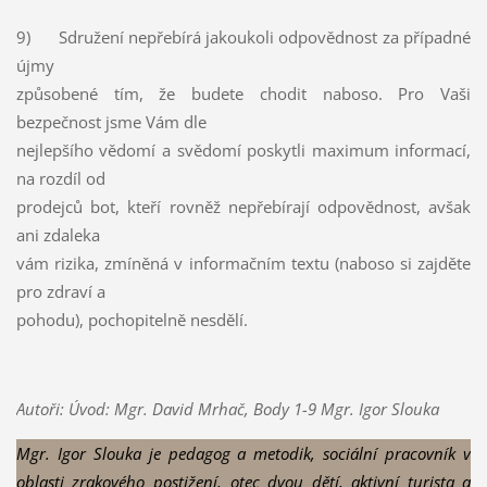
9) Sdružení nepřebírá jakoukoli odpovědnost za případné
újmy
způsobené tím, že budete chodit naboso. Pro Vaši
bezpečnost jsme Vám dle
nejlepšího vědomí a svědomí poskytli maximum informací,
na rozdíl od
prodejců bot, kteří rovněž nepřebírají odpovědnost, avšak
ani zdaleka
vám rizika, zmíněná v informačním textu (naboso si zajděte
pro zdraví a
pohodu), pochopitelně nesdělí.
Autoři: Úvod: Mgr. David Mrhač, Body 1-9 Mgr. Igor Slouka
Mgr. Igor Slouka je pedagog a metodik, sociální pracovník v
oblasti zrakového postižení,
otec dvou dětí, aktivní turista a