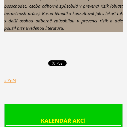
bosochodec, osoba odborně způsobilá v prevenci rizik
(oblast
bezpečnosti práce). Bosou tématiku konzultoval jak s lékaři tak
s další osobou
odborně způsobilou v prevenci rizik a dále
použil níže uvedenou literaturu.
« Zpět
KALENDÁŘ AKCÍ