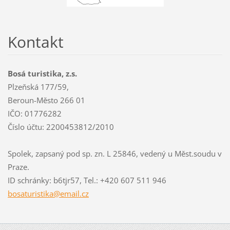
Kontakt
Bosá turistika, z.s.
Plzeňská 177/59,
Beroun-Město 266 01
IČO: 01776282
Číslo účtu: 2200453812/2010
Spolek, zapsaný pod sp. zn. L 25846, vedený u Měst.soudu v
Praze.
ID schránky: b6tjr57, Tel.: +420 607 511 946
bosaturi
stika@em
ail.cz