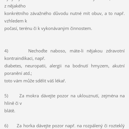
z nějakého
konkrétního závažného důvodu nutné mít obuv, a to např.
vzhledem k
počasí, terénu či k vykonávaným činnostem.
4) Nechoďte naboso, máte-li nějakou zdravotní
kontraindikaci, např.
diabetes, neuropatii, alergii na bodnutí hmyzem, akutní
poranění atd.;
toto vám může sdělit váš lékař.
5) Za mokra dávejte pozor na uklouznutí, zejména na
hlíně či v
blátě.
6) Za horka dávejte pozor např. na rozpálený či rozteklý