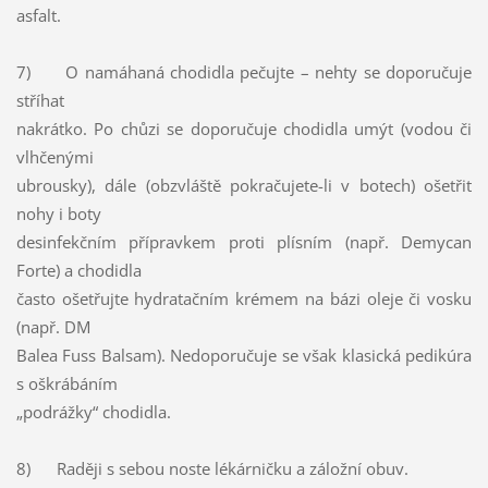
asfalt.
7) O namáhaná chodidla pečujte – nehty se doporučuje
stříhat
nakrátko. Po chůzi se doporučuje chodidla umýt (vodou či
vlhčenými
ubrousky), dále (obzvláště pokračujete-li v botech) ošetřit
nohy i boty
desinfekčním přípravkem proti plísním (např. Demycan
Forte) a chodidla
často ošetřujte hydratačním krémem na bázi oleje či vosku
(např. DM
Balea Fuss Balsam). Nedoporučuje se však klasická pedikúra
s oškrábáním
„podrážky“ chodidla.
8) Raději s sebou noste lékárničku a záložní obuv.