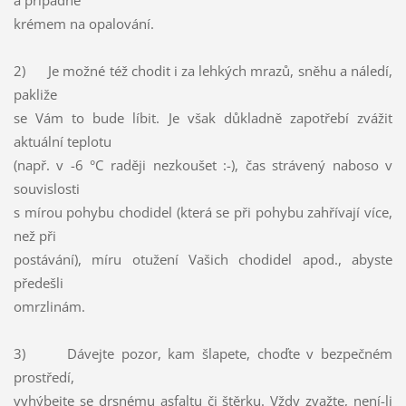
a případně
krémem na opalování.
2) Je možné též chodit i za lehkých mrazů, sněhu a náledí,
pakliže
se Vám to bude líbit. Je však důkladně zapotřebí zvážit
aktuální teplotu
(např. v -6 °C raději nezkoušet :-), čas strávený naboso v
souvislosti
s mírou pohybu chodidel (která se při pohybu zahřívají více,
než při
postávání), míru otužení Vašich chodidel apod., abyste
předešli
omrzlinám.
3) Dávejte pozor, kam šlapete, choďte v bezpečném
prostředí,
vyhýbejte se drsnému asfaltu či štěrku. Vždy zvažte, není-li