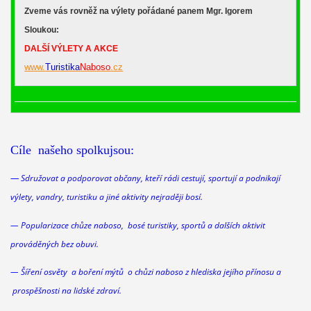
Zveme vás rovněž na výlety pořádané panem Mgr. Igorem
Sloukou:
DALŠÍ VÝLETY A AKCE
www.
Turistika
Naboso
.cz
Cíle našeho spolkujsou:
—
Sdružovat a podporovat občany, kteří rádi cestují, sportují a podnikají
výlety, vandry, turistiku a jiné aktivity nejraději bosí.
— Popularizace chůze naboso, bosé turistiky, sportů a dalších aktivit
prováděných bez obuvi.
— Šíření osvěty a boření mýtů o chůzi
naboso
z hlediska jejího přínosu a
prospěšnosti na lidské zdraví.