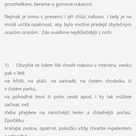
prostředkem, bereme si gumové rukavice.
Nejinak je tomu s prevencí i při chůzi naboso. I tady je na
místě určitá opatrnost, aby bylo možné předejít zbytečným
úrazům úrazům. Zde uvádíme nejdůležitější z nich:
1) Obvykle se lidem líbí chodit naboso v interiéru, venku
pak v létě
na hřišti, na pláži, na zahradě, na čistém chodníku či
v čistém parku,
na pohodlné lesní či polní cestě apod. I Vy tak můžete
začínat, než
třeba přejdete na náročnější terén a chladnější počasí.
Zpočátku
kráčejte zvolna, opatrně, pokožku vždy chraňte repelentem