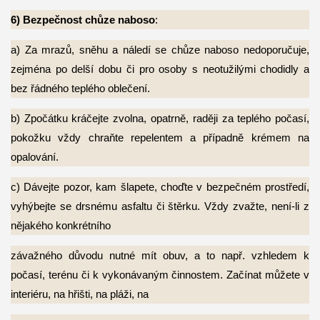
6)
Bezpečnost chůze naboso
:
a) Za mrazů, sněhu a náledí se chůze naboso nedoporučuje,
zejména po delší
dobu či pro osoby s neotužilými chodidly a
bez řádného teplého oblečení.
b) Zpočátku kráčejte zvolna, opatrně, raději za teplého počasí,
pokožku vždy
chraňte repelentem a případně krémem na
opalování.
c) Dávejte pozor, kam šlapete, choďte v bezpečném prostředí,
vyhýbejte se drsnému asfaltu či štěrku. Vždy zvažte, není-li z
nějakého konkrétního
závažného důvodu nutné mít obuv, a to např. vzhledem k
počasí, terénu či
k vykonávaným činnostem. Začínat můžete v
interiéru, na hřišti, na pláži, na