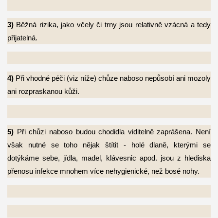
3)
Běžná rizika, jako včely či trny jsou relativně vzácná a tedy
přijatelná.
4)
Při vhodné péči (viz níže) chůze naboso nepůsobí ani mozoly
ani rozpraskanou kůži.
5)
Při chůzi naboso budou chodidla viditelně zaprášena. Není
však nutné se toho nějak
štítit - holé dlaně, kterými se
dotýkáme sebe, jídla, madel, klávesnic apod. jsou z hlediska
přenosu infekce mnohem více nehygienické, než bosé nohy.