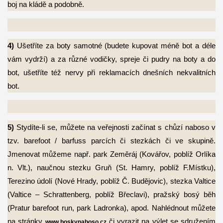
boj na kládě a podobně.
4)
Ušetříte za boty samotné (budete kupovat méně bot a déle
vám vydrží) a za různé
vodičky, spreje či pudry na boty a do
bot, ušetříte též nervy při reklamacích dnešních nekvalitních
bot.
5)
Stydíte-li se, můžete na veřejnosti začínat s chůzí naboso v
tzv. barefoot / barfuss
parcích či stezkách či ve skupině.
Jmenovat můžeme např. park Zeměráj (Kovářov, poblíž Orlíka
n. Vlt.), naučnou stezku Gruň (St. Hamry, poblíž F.Místku),
Terezino údolí (Nové Hrady, poblíž Č. Budějovic), stezka Valtice
(Valtice – Schrattenberg, poblíž Břeclavi), pražský bosý běh
(Pratur barefoot run, park Ladronka), apod. Nahlédnout můžete
na stránky
či vyrazit na výlet se sdružením
www.boskynaboso.cz