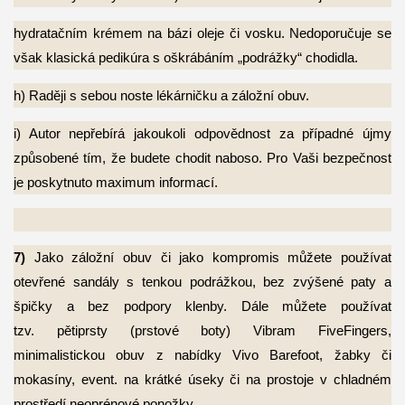
hydratačním krémem na bázi oleje či vosku. Nedoporučuje se
však klasická
pedikúra s oškrábáním „podrážky“ chodidla.
h) Raději s sebou noste lékárničku a záložní obuv.
i) Autor nepřebírá jakoukoli odpovědnost za případné újmy
způsobené tím, že
budete chodit naboso. Pro Vaši bezpečnost
je poskytnuto maximum informací.
7)
Jako záložní obuv či jako kompromis můžete používat
otevřené sandály s tenkou
podrážkou, bez zvýšené paty a
špičky a bez podpory klenby. Dále můžete používat
tzv. pětiprsty (prstové boty) Vibram FiveFingers,
minimalistickou obuv z nabídky Vivo Barefoot, žabky či
mokasíny, event. na krátké úseky či na prostoje v chladném
prostředí neoprénové ponožky.