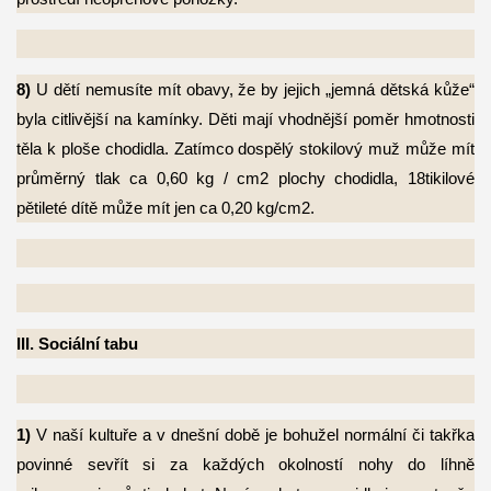
8)
U dětí nemusíte mít obavy, že by jejich „jemná dětská kůže“
byla citlivější na kamínky.
Děti mají vhodnější poměr hmotnosti
těla k ploše chodidla. Zatímco dospělý stokilový muž může mít
průměrný tlak ca 0,60 kg / cm2 plochy chodidla, 18tikilové
pětileté dítě může mít jen ca 0,20 kg/cm2.
III. Sociální tabu
1)
V naší kultuře a v dnešní době je bohužel normální či takřka
povinné sevřít si za
každých okolností nohy do líhně