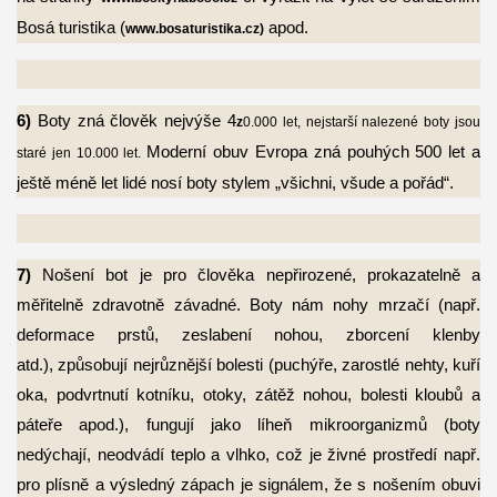
Bosá turistika (
apod.
www.bosaturistika.cz)
6)
Boty zná člověk nejvýše 4
z
0.000 let, nejstarší nalezené boty jsou
Moderní obuv Evropa zná pouhých 500 let a
staré jen 10.000 let.
ještě méně let lidé nosí boty stylem „všichni, všude a pořád“.
7)
Nošení bot je pro člověka nepřirozené, prokazatelně a
měřitelně zdravotně závadné.
Boty nám nohy mrzačí (např.
deformace prstů, zeslabení nohou, zborcení klenby
atd.), způsobují nejrůznější bolesti (puchýře, zarostlé nehty, kuří
oka, podvrtnutí kotníku, otoky, zátěž nohou, bolesti kloubů a
páteře apod.), fungují jako líheň mikroorganizmů (boty
nedýchají, neodvádí teplo a vlhko, což je živné prostředí např.
pro plísně a výsledný zápach je signálem, že s nošením obuvi