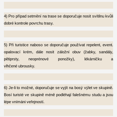
4) Pro případ setmění na trase se doporučuje nosit svítilnu kvůli
dobré kontrole povrchu
trasy.
5) Při turistice naboso se doporučuje používat repelent, event.
opalovací krém, dále nosit
záložní obuv (žabky, sandály,
pětiprsty, neoprénové ponožky), lékárničku a
vlhčené ubrousky.
6) Je-li to možné, doporučuje se vyjít na bosý výlet ve skupině.
Bosí turisté ve skupině
méně podléhají falešnému studu a jsou
lépe vnímáni veřejností.