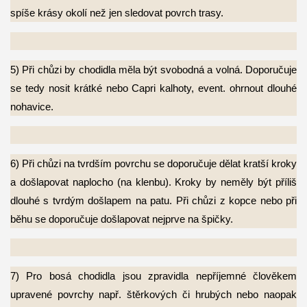
spíše krásy okolí než jen
sledovat povrch trasy.
5) Při chůzi by chodidla měla být svobodná a volná. Doporučuje
se tedy nosit krátké nebo
Capri kalhoty, event. ohrnout dlouhé
nohavice.
6) Při chůzi na tvrdším povrchu se doporučuje dělat kratší kroky
a došlapovat naplocho
(na klenbu). Kroky by neměly být příliš
dlouhé s tvrdým došlapem na patu. Při chůzi z kopce nebo při
běhu se doporučuje došlapovat nejprve na špičky.
7) Pro bosá chodidla jsou zpravidla nepříjemné člověkem
upravené povrchy např.
štěrkových či hrubých nebo naopak