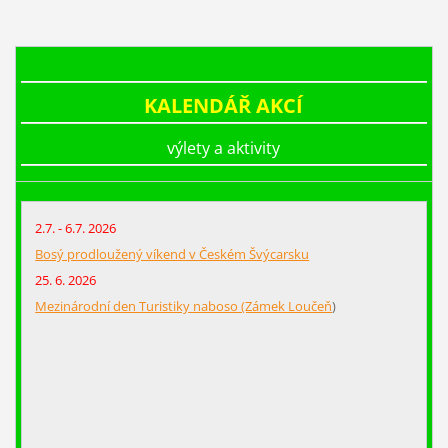
KALENDÁŘ AKCÍ
výlety a aktivity
2.7. - 6.7. 2026
Bosý prodloužený víkend v Českém Švýcarsku
25. 6. 2026
Mezinárodní den Turistiky naboso (Zámek Loučeň
)