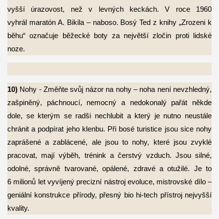
vyšší úrazovost, než v levných keckách. V roce 1960
vyhrál maratón A. Bikila – naboso. Bosý Ted z knihy „Zrozeni k
běhu“ označuje běžecké boty za největší zločin proti lidské
noze.
10)
Nohy - Změňte svůj názor na nohy – noha není nevzhledný,
zašpiněný, páchnoucí,
nemocný a nedokonalý pařát někde
dole, se kterým se radši nechlubit a který je nutno neustále
chránit a podpírat jeho klenbu. Při bosé turistice jsou sice nohy
zaprášené a zablácené, ale jsou to nohy, které jsou zvyklé
pracovat, mají výběh, trénink a čerstvý vzduch. Jsou silné,
odolné, správně tvarované, opálené, zdravé a otužilé. Je to
6 milionů let vyvíjený precizní nástroj evoluce, mistrovské dílo –
geniální konstrukce přírody, přesný bio hi-tech přístroj nejvyšší
kvality.