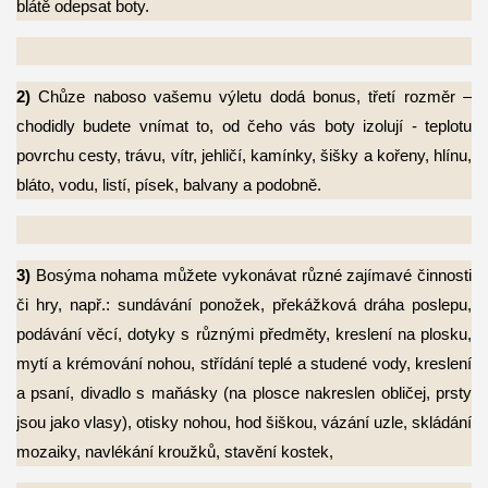
blátě odepsat boty.
2)
Chůze naboso vašemu výletu dodá bonus, třetí rozměr –
chodidly budete vnímat to, od
čeho vás boty izolují - teplotu
povrchu cesty, trávu, vítr, jehličí, kamínky, šišky a kořeny, hlínu,
bláto, vodu, listí, písek, balvany a podobně.
3)
Bosýma nohama můžete vykonávat různé zajímavé činnosti
či hry, např.: sundávání
ponožek, překážková dráha poslepu,
podávání věcí, dotyky s různými předměty, kreslení na plosku,
mytí a krémování nohou, střídání teplé a studené vody, kreslení
a psaní, divadlo s maňásky (na plosce nakreslen obličej, prsty
jsou jako vlasy), otisky nohou, hod šiškou, vázání uzle, skládání
mozaiky, navlékání kroužků, stavění kostek,