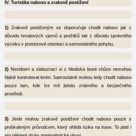
IV. Turistika naboso a zrakově postižení
1)
Zrakově postiženým se doporučuje chodit naboso jak z
důvodu hmatových vjemů a
prožitků tak z důvodu správného
výcviku v prostorové orientaci a samostatného pohybu.
2)
Nevidomí a slabozrací si z hlediska bosé chůze nemohou
řádně kontrolovat terén.
Samostatně mohou tedy chodit naboso
pouze tam, kde lze mít jistotu známého a bezpečného
prostředí.
3)
Jinde mohou zrakově postižení chodit naboso pouze s
proškoleným průvodcem, který
ohlídá rizika na trase. To platí i
pro některé druhy minimalistické obuvi.