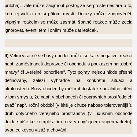
příloha). Dále může zaujmout postoj, že se prostě nestará o to,
kdo jej vidí a co si přitom myslí. Dotazy může zodpovědět,
vtipným reakcím se může zasmát, špatné reakce může zcela
ignorovat, event. těm i oněm může dát letáček.
4)
Velmi vzácně se bosý chodec může setkat s negativní reakcí
např. zaměstnanců
dopravce či obchodu s poukazem na „dobré
mravy“ či „veřejné pohoršení“. Tyto pojmy nejsou nikde přesně
definovány, záleží výhradně na konkrétní situaci a
okolnostech. Bosý chodec by měl mít dostatek sociálního cítění
v tom smyslu, že např. v obchodech či dopravních prostředcích
zváží např. roční období (v létě je chůze naboso tolerovanější),
druh dotyčného veřejného prostranství (v luxusním obchodě
dojde spíše ke komplikacím, než v obyčejném supermarketu),
svou celkovou vizáž a chování