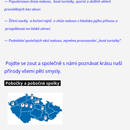
— Popularizace chůze naboso, bosé turistiky, sportů a dalších aktivit
prováděných bez obuvi.
— Šíření osvěty a boření mýtů o chůzi
naboso
z hlediska jejího přínosu a
prospěšnosti na lidské zdraví.
— Podnikání společných akcí
naboso
, zejména provozování ,,bosé turistiky“.
Pojdte se zout a společně s námi poznávat krásu naší
přírody všemi pěti smysly.
Pobočky a pobočné spolky