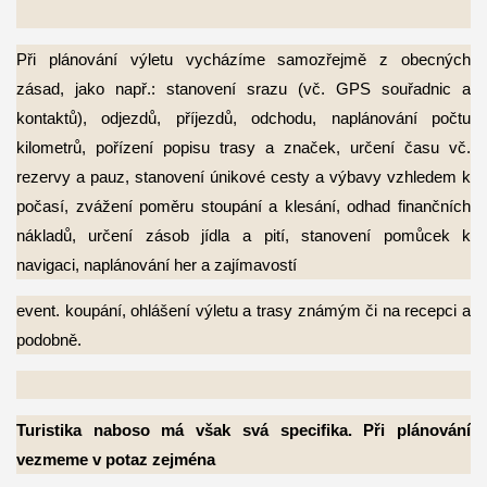
Při plánování výletu vycházíme samozřejmě z obecných
zásad, jako např.: stanovení srazu
(vč. GPS souřadnic a
kontaktů), odjezdů, příjezdů, odchodu, naplánování počtu
kilometrů, pořízení popisu trasy a značek, určení času vč.
rezervy a pauz, stanovení únikové cesty a výbavy vzhledem k
počasí, zvážení poměru stoupání a klesání, odhad finančních
nákladů, určení zásob jídla a pití, stanovení pomůcek k
navigaci, naplánování her a zajímavostí
event. koupání, ohlášení výletu a trasy známým či na recepci a
podobně.
Turistika naboso má však svá specifika. Při plánování
vezmeme v potaz zejména