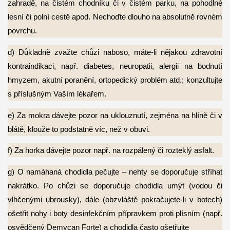
zahradě, na čistém chodníku či v čistém parku, na pohodlné
lesní či polní cestě
apod. Nechoďte dlouho na absolutně rovném
povrchu.
d) Důkladně zvažte chůzi naboso, máte-li nějakou zdravotní
kontraindikaci, např.
diabetes, neuropatii, alergii na bodnutí
hmyzem, akutní poranění, ortopedický problém atd.; konzultujte
s příslušným Vaším lékařem.
e) Za mokra dávejte pozor na uklouznutí, zejména na hlíně či v
blátě, klouže to
podstatně víc, než v obuvi.
f) Za horka dávejte pozor např. na rozpálený či rozteklý asfalt.
g) O namáhaná chodidla pečujte – nehty se doporučuje stříhat
nakrátko. Po chůzi
se doporučuje chodidla umýt (vodou či
vlhčenými ubrousky), dále (obzvláště pokračujete-li v botech)
ošetřit nohy i boty desinfekčním přípravkem proti plísním (např.
osvědčený Demycan Forte) a chodidla často ošetřujte