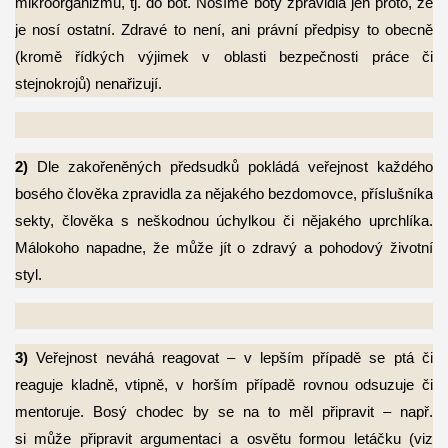
mikroorganizmů, tj. do bot. Nosíme boty zpravidla jen proto, že
je nosí ostatní. Zdravé to není, ani právní předpisy to obecně
(kromě řídkých výjimek v oblasti bezpečnosti práce či
stejnokrojů) nenařizují.
2)
Dle zakořeněných předsudků pokládá veřejnost každého
bosého člověka zpravidla za
nějakého bezdomovce, příslušníka
sekty, člověka s neškodnou úchylkou či nějakého uprchlíka.
Málokoho napadne, že může jít o zdravý a pohodový životní
styl.
3)
Veřejnost neváhá reagovat – v lepším případě se ptá či
reaguje kladně, vtipně, v horším
případě rovnou odsuzuje či
mentoruje. Bosý chodec by se na to měl připravit – např.
si může připravit argumentaci a osvětu formou letáčku (viz