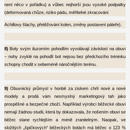
není něco v pořádku) a vůbec nejhorší jsou vysoké podpatky
(deformovaná chůze, riziko pádu, měřitelné zkracování
Achillovy šlachy, přetěžování kolen, změny postavení páteře).
8)
Boty svým iluzorním pohodlím vyvolávají závislost na obuvi
– nohy zvyklé na pohodlí
bot nejsou bez předchozího tréninku
schopny chodit v sebeméně náročnějším terénu.
9)
Obuvnický průmysl v honbě za ziskem chrlí nové a nové
modely a prodá vám
nesmyslný marketingový tah jako
prospěšné a bezpečné zboží. Například výrobci běžecké obuvi
nemají žádnou studii, která by dokazovala, že nošením obuvi se
běžec stane rychlejším a méně zranitelným. Naopak, ve
složitých „špičkových“ běžeckých botách má běžec o 123 %