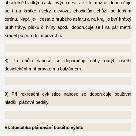
absolutně hladkých asfaltových cest. Je-li to možné, doporučuje
se i na krátké úseky ulevovat chodidlům chůzí po lepším
terénu. Např. je-li cesta z hrubého asfaltu a na kraji je byť krátký
pruh trávy, písku či hlíny apod., doporučuje se i na pár metrů
kráčet po přírodním povrchu.
8) Po chůzi naboso se doporučuje nohy omýt, ošetřit
desinfekčním přípravkem a
balzámem.
9) Při rekreační cyklistice naboso se doporučuje používat
hladší, plážové pedály.
VI. Specifika plánování bosého výletu