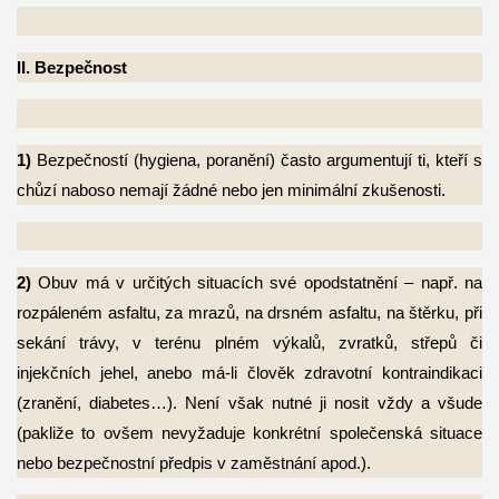
II. Bezpečnost
1)
Bezpečností (hygiena, poranění) často argumentují ti, kteří s
chůzí naboso nemají
žádné nebo jen minimální zkušenosti.
2)
Obuv má v určitých situacích své opodstatnění – např. na
rozpáleném asfaltu, za
mrazů, na drsném asfaltu, na štěrku, při
sekání trávy, v terénu plném výkalů, zvratků, střepů či
injekčních jehel, anebo má-li člověk zdravotní kontraindikaci
(zranění, diabetes…). Není však nutné ji nosit vždy a všude
(pakliže to ovšem nevyžaduje konkrétní společenská situace
nebo bezpečnostní předpis v zaměstnání apod.).