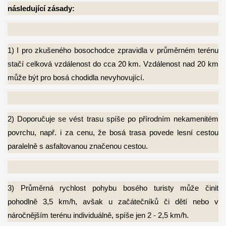
následující zásady:
1) I pro zkušeného bosochodce zpravidla v průměrném terénu
stačí celková vzdálenost do
cca 20 km. Vzdálenost nad 20 km
může být pro bosá chodidla nevyhovující.
2) Doporučuje se vést trasu spíše po přírodním nekamenitém
povrchu, např. i za cenu, že
bosá trasa povede lesní cestou
paralelně s asfaltovanou značenou cestou.
3) Průměrná rychlost pohybu bosého turisty může činit
pohodlně 3,5 km/h, avšak u
začátečníků či dětí nebo v
náročnějším terénu individuálně, spíše jen 2 - 2,5 km/h.