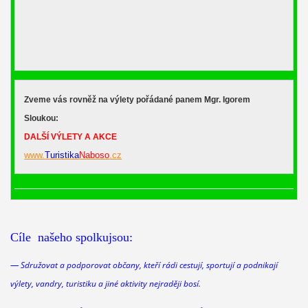
Zveme vás rovněž na výlety pořádané panem Mgr. Igorem
Sloukou:
DALŠÍ VÝLETY A AKCE
www.
Turistika
Naboso
.cz
Cíle našeho spolkujsou:
—
Sdružovat a podporovat občany, kteří rádi cestují, sportují a podnikají
výlety, vandry, turistiku a jiné aktivity nejraději bosí.