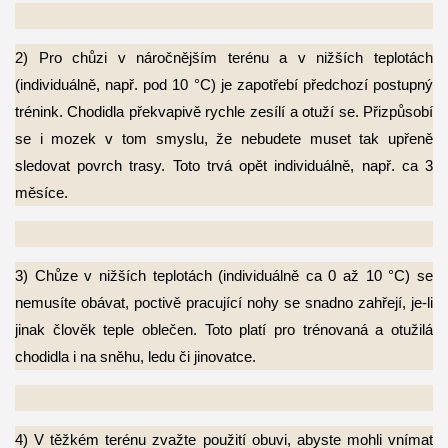
2) Pro chůzi v náročnějším terénu a v nižších teplotách
(individuálně, např. pod 10 °C) je
zapotřebí předchozí postupný
trénink. Chodidla překvapivě rychle zesílí a otuží se. Přizpůsobí
se i mozek v tom smyslu, že nebudete muset tak upřeně
sledovat povrch trasy. Toto trvá opět individuálně, např. ca 3
měsíce.
3) Chůze v nižších teplotách (individuálně ca 0 až 10 °C) se
nemusíte obávat, poctivě
pracující nohy se snadno zahřejí, je-li
jinak člověk teple oblečen. Toto platí pro trénovaná a otužilá
chodidla i na sněhu, ledu či jinovatce.
4) V těžkém terénu zvažte použití obuvi, abyste mohli vnímat