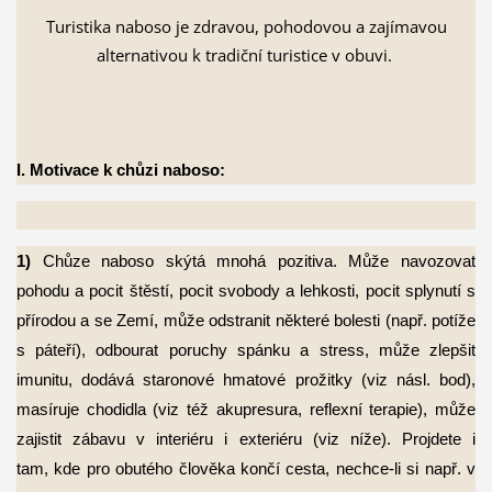
Turistika naboso je zdravou, pohodovou a zajímavou
alternativou k tradiční turistice v obuvi.
I. Motivace k chůzi naboso:
1
)
Chůze naboso skýtá mnohá pozitiva. Může navozovat
pohodu a pocit štěstí, pocit
svobody a lehkosti, pocit splynutí s
přírodou a se Zemí, může odstranit některé bolesti (např. potíže
s páteří), odbourat poruchy spánku a stress, může zlepšit
imunitu, dodává staronové hmatové prožitky (viz násl. bod),
masíruje chodidla (viz též akupresura, reflexní terapie), může
zajistit zábavu v interiéru i exteriéru (viz níže). Projdete i
tam, kde pro obutého člověka končí cesta, nechce-li si např. v