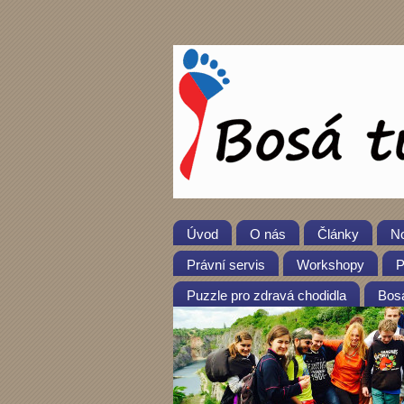
Úvod
O nás
Články
No
Právní servis
Workshopy
P
Puzzle pro zdravá chodidla
Bosá