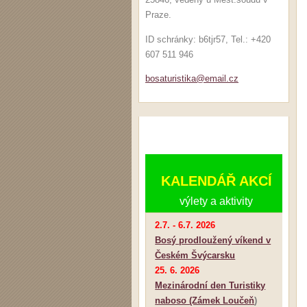
Praze.
ID schránky: b6tjr57, Tel.: +420
607 511 946
bosaturi
stika@em
ail.cz
KALENDÁŘ AKCÍ
výlety a aktivity
2.7. - 6.7. 2026
Bosý prodloužený víkend v
Českém Švýcarsku
25. 6. 2026
Mezinárodní den Turistiky
naboso (Zámek Loučeň
)