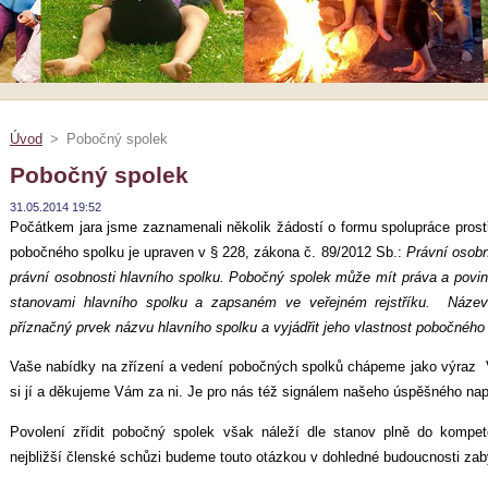
Úvod
>
Pobočný spolek
Pobočný spolek
31.05.2014 19:52
Počátkem jara jsme zaznamenali několik žádostí o formu spolupráce pros
pobočného spolku je upraven v § 228, zákona č. 89/2012 Sb.:
Právní osob
právní osobnosti hlavního spolku. Pobočný spolek může mít práva a povin
stanovami hlavního spolku a zapsaném ve veřejném rejstříku. Náze
příznačný prvek názvu hlavního spolku a vyjádřit jeho vlastnost pobočného
Vaše nabídky na zřízení a vedení pobočných spolků chápeme jako výraz V
si jí a děkujeme Vám za ni. Je pro nás též signálem našeho úspěšného nap
Povolení zřídit pobočný spolek však náleží dle stanov plně do kompe
nejbližší členské schůzi budeme touto otázkou v dohledné budoucnosti za