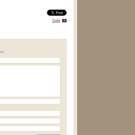
Zpět
onu