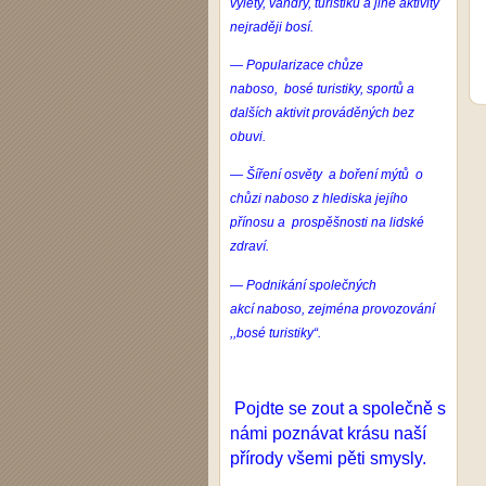
výlety, vandry, turistiku a jiné aktivity
nejraději bosí.
— Popularizace chůze
naboso, bosé turistiky, sportů a
dalších aktivit prováděných bez
obuvi.
— Šíření osvěty a boření mýtů o
chůzi
naboso
z hlediska jejího
přínosu a prospěšnosti na lidské
zdraví.
— Podnikání společných
akcí
naboso
, zejména provozování
,,bosé turistiky“.
Pojdte se zout a společně s
námi poznávat krásu naší
přírody všemi pěti smysly.