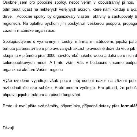
Osobně jsem pro pobočné spolky, neboť věřím v oboustranný přínos.
odmítnout účast na některých veřejných akcích, které nám kolidují s akcem
dříve. Pobočné spolky by organizovaly vlastní aktivity a zastupovaly 
regionech. Na oplátku bychom jim poskytnuli veškerou podporu, propag
zázemí mateřské organizace.
Spolupracujeme s významnými českými firmami institucemi, jejichž part
tomuto partnerství se o připravovaných akcích pravidelně dozvídá více j
skupin a v průměru přes 3000 návštěvníků našeho webu a další se o nich do
celorepublikových médií. A tímto vším Vás v budoucnu chceme podpoř
organizaci akcí ve Vašem regionu.
Výše uvedené vyjadřuje však pouze můj osobní názor na zřízení po
rozhodnutí členské schůze. Proto prosím vyčkejte. Pro případ, že poboč
připravit jejich strukturu a způsob fungování.
Proto už nyní pište své náměty, připomínky, případně dotazy přes
formulář
Děkuji