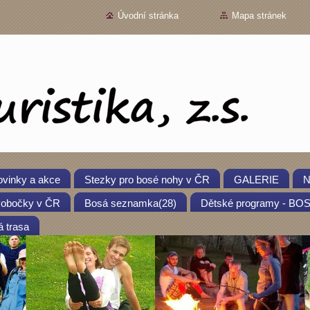
Úvodní stránka
Mapa stránek
vinky a akce
Stezky pro bosé nohy v ČR
GALERIE
N
obočky v ČR
Bosá seznamka(28)
Dětské programy - B
 trasa