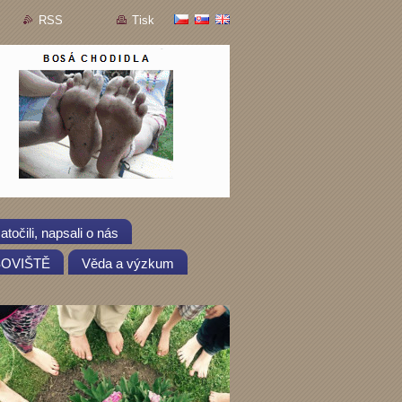
RSS
Tisk
atočili, napsali o nás
OSOVIŠTĚ
Věda a výzkum