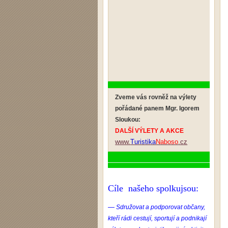
Zveme vás rovněž na výlety
pořádané panem Mgr. Igorem
Sloukou:
DALŠÍ VÝLETY A AKCE
www.
Turistika
Naboso
.cz
Cíle našeho spolkujsou:
—
Sdružovat a podporovat občany,
kteří rádi cestují, sportují a podnikají