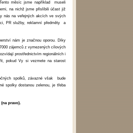
 Tento měsíc jsme například museli
i, na nichž jsme přislíbili účast již
by nás na veřejných akcích ve svých
aci, PR služby, reklamní předměty a
nerství nám je značnou oporou. Díky
ak 7000 zájemců z vymezených cílových
zvídají prostřednictvím regionálních i
it, pokud Vy si vezmete na starost
bočných spolků, závazné však bude
né spolky dostanou zelenou, je třeba
 (na pravo).