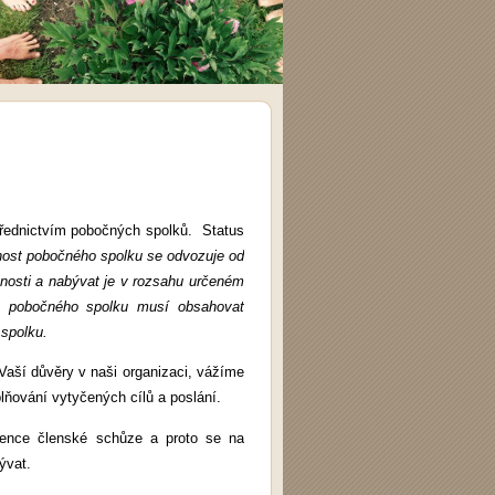
třednictvím pobočných spolků. Status
nost pobočného spolku se odvozuje od
nosti a nabývat je v rozsahu určeném
v pobočného spolku musí obsahovat
 spolku.
aší důvěry v naši organizaci, vážíme
lňování vytyčených cílů a poslání.
tence členské schůze a proto se na
bývat.