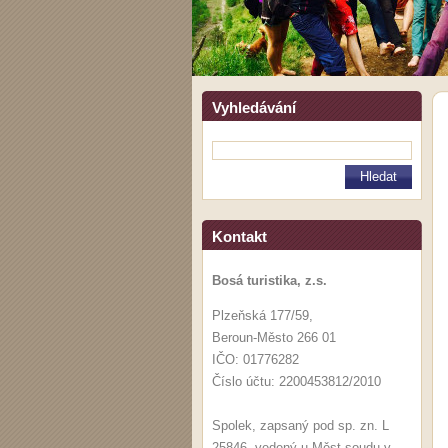
Vyhledávání
Kontakt
Bosá turistika, z.s.
Plzeňská 177/59,
Beroun-Město 266 01
IČO: 01776282
Číslo účtu: 2200453812/2010
Spolek, zapsaný pod sp. zn. L
25846, vedený u Měst.soudu v