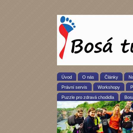
Úvod
O nás
Články
No
Právní servis
Workshopy
P
Puzzle pro zdravá chodidla
Bosá