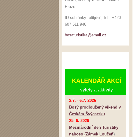
Praze.
ID schránky: b6tjr57, Tel.: +420
607 511 946
bosaturi
stika@em
ail.cz
KALENDÁŘ AKCÍ
výlety a aktivity
2.7. - 6.7. 2026
Bosý prodloužený víkend v
Českém Švýcarsku
25. 6. 2026
Mezinárodní den Turistiky
naboso (Zámek Loučeň
)