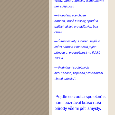
výlety, vandry, turistiku a jiné aktivity
nejraději bosí.
— Popularizace chůze
naboso, bosé turistiky, sportů a
dalších aktivit prováděných bez
obuvi.
— Šíření osvěty a boření mýtů o
chůzi
naboso
z hlediska jejího
přínosu a prospěšnosti na lidské
zdraví.
— Podnikání společných
akcí
naboso
, zejména provozování
,,bosé turistiky“.
Pojdte se zout a společně s
námi poznávat krásu naší
přírody všemi pěti smysly.