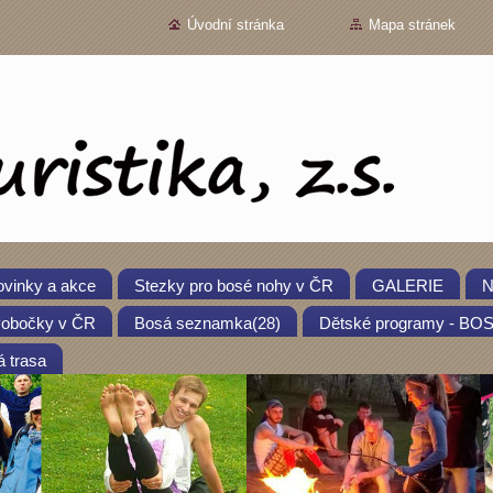
Úvodní stránka
Mapa stránek
vinky a akce
Stezky pro bosé nohy v ČR
GALERIE
N
obočky v ČR
Bosá seznamka(28)
Dětské programy - B
 trasa