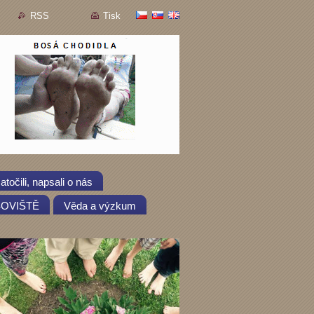
RSS
Tisk
atočili, napsali o nás
OSOVIŠTĚ
Věda a výzkum