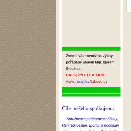
Zveme vás rovněž na výlety
pořádané panem Mgr. Igorem
Sloukou:
DALŠÍ VÝLETY A AKCE
www.
Turistika
Naboso
.cz
Cíle našeho spolkujsou:
—
Sdružovat a podporovat občany,
kteří rádi cestují, sportují a podnikají