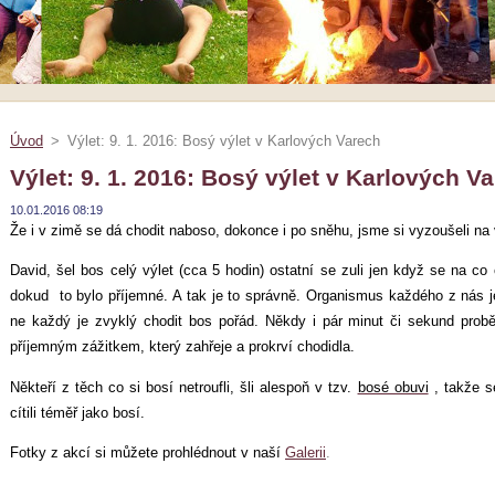
Úvod
>
Výlet: 9. 1. 2016: Bosý výlet v Karlových Varech
Výlet: 9. 1. 2016: Bosý výlet v Karlových V
10.01.2016 08:19
Že i v zimě se dá chodit naboso, dokonce i po sněhu, jsme si vyzoušeli na
David, šel bos celý výlet (cca 5 hodin) ostatní se zuli jen když se na co cí
dokud to bylo příjemné. A tak je to správně. Organismus každého z nás je
ne každý je zvyklý chodit bos pořád. Někdy i pár minut či sekund pro
příjemným zážitkem, který zahřeje a prokrví chodidla.
Někteří z těch co si bosí netroufli, šli alespoň v tzv.
bosé obuvi
, takže s
cítili téměř jako bosí.
Fotky z akcí si můžete prohlédnout v naší
Galerii
.