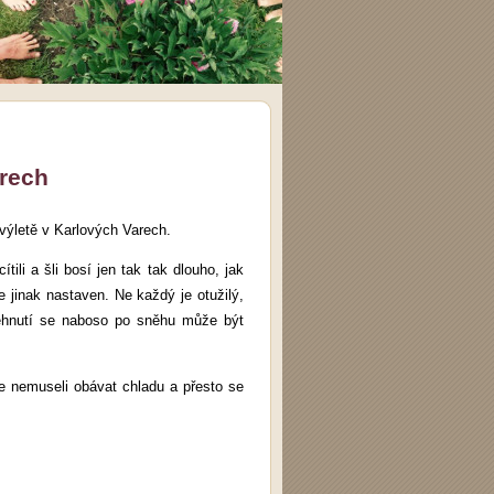
arech
 výletě v Karlových Varech.
tili a šli bosí jen tak tak dlouho, jak
 jinak nastaven. Ne každý je otužilý,
běhnutí se naboso po sněhu může být
e nemuseli obávat chladu a přesto se