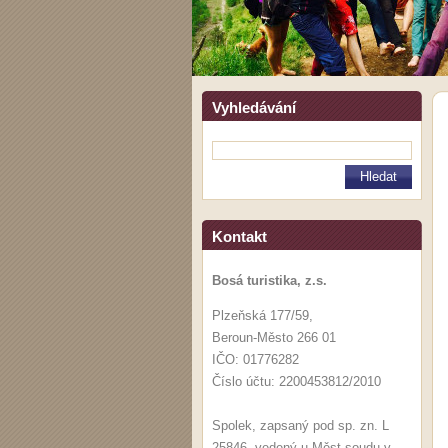
Vyhledávání
Kontakt
Bosá turistika, z.s.
Plzeňská 177/59,
Beroun-Město 266 01
IČO: 01776282
Číslo účtu: 2200453812/2010
Spolek, zapsaný pod sp. zn. L
25846, vedený u Měst.soudu v