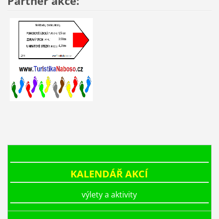
Partner akce:
KALENDÁŘ AKCÍ
výlety a aktivity