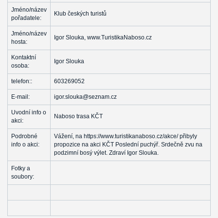
Jméno/název
Klub českých turistů
pořadatele:
Jméno/název
Igor Slouka, www.TuristikaNaboso.cz
hosta:
Kontaktní
Igor Slouka
osoba:
telefon::
603269052
E-mail:
igor.slouka@seznam.cz
Uvodní info o
Naboso trasa KČT
akci:
Podrobné
Vážení, na https://www.turistikanaboso.cz/akce/ přibyly
info o akci:
propozice na akci KČT Poslední puchýř. Srdečně zvu na
podzimní bosý výlet. Zdraví Igor Slouka.
Fotky a
soubory: