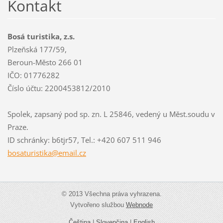
Kontakt
Bosá turistika, z.s.
Plzeňská 177/59,
Beroun-Město 266 01
IČO: 01776282
Číslo účtu: 2200453812/2010
Spolek, zapsaný pod sp. zn. L 25846, vedený u Měst.soudu v
Praze.
ID schránky: b6tjr57, Tel.: +420 607 511 946
bosaturi
stika@em
ail.cz
© 2013 Všechna práva vyhrazena.
Vytvořeno službou
Webnode
Čeština
|
Slovenčina
|
English