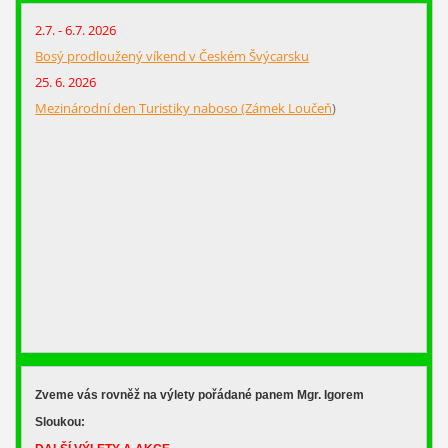
2.7. - 6.7. 2026
Bosý prodloužený víkend v Českém Švýcarsku
25. 6. 2026
Mezinárodní den Turistiky naboso (Zámek Loučeň
)
Zveme vás rovněž na výlety pořádané panem Mgr. Igorem
Sloukou: