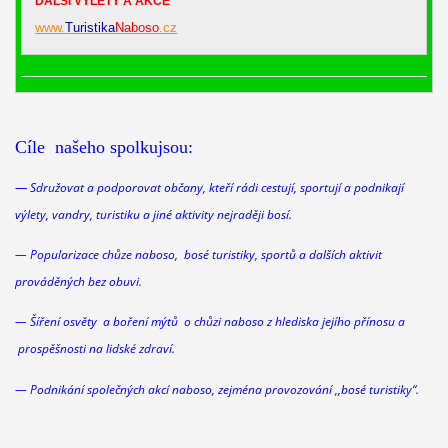
DALŠÍ VÝLETY A AKCE
www.
Turistika
Naboso
.cz
Cíle našeho spolkujsou:
—
Sdružovat a podporovat občany, kteří rádi cestují, sportují a podnikají
výlety, vandry, turistiku a jiné aktivity nejraději bosí.
— Popularizace chůze naboso, bosé turistiky, sportů a dalších aktivit
prováděných bez obuvi.
— Šíření osvěty a boření mýtů o chůzi
naboso
z hlediska jejího přínosu a
prospěšnosti na lidské zdraví.
— Podnikání společných akcí
naboso
, zejména provozování ,,bosé turistiky“.