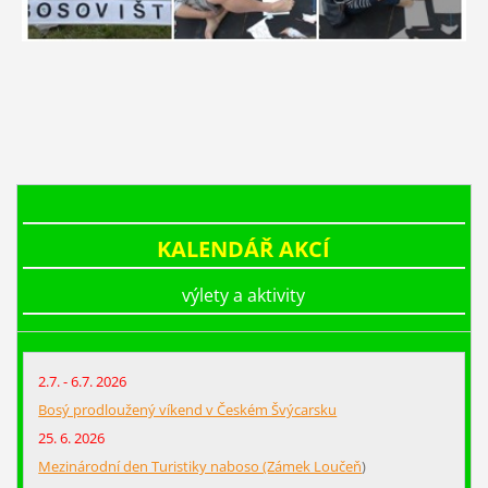
KALENDÁŘ AKCÍ
výlety a aktivity
2.7. - 6.7. 2026
Bosý prodloužený víkend v Českém Švýcarsku
25. 6. 2026
Mezinárodní den Turistiky naboso (Zámek Loučeň
)