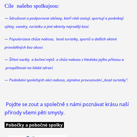
Cíle našeho spolkujsou:
—
Sdružovat a podporovat občany, kteří rádi cestují, sportují a podnikají
výlety, vandry, turistiku a jiné aktivity nejraději bosí.
— Popularizace chůze naboso, bosé turistiky, sportů a dalších aktivit
prováděných bez obuvi.
— Šíření osvěty a boření mýtů o chůzi
naboso
z hlediska jejího přínosu a
prospěšnosti na lidské zdraví.
— Podnikání společných akcí
naboso
, zejména provozování ,,bosé turistiky“.
Pojdte se zout a společně s námi poznávat krásu naší
přírody všemi pěti smysly.
Pobočky a pobočné spolky