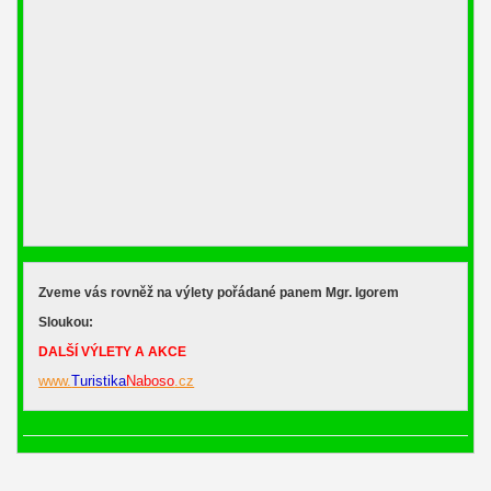
Zveme vás rovněž na výlety pořádané panem Mgr. Igorem
Sloukou:
DALŠÍ VÝLETY A AKCE
www.
Turistika
Naboso
.cz