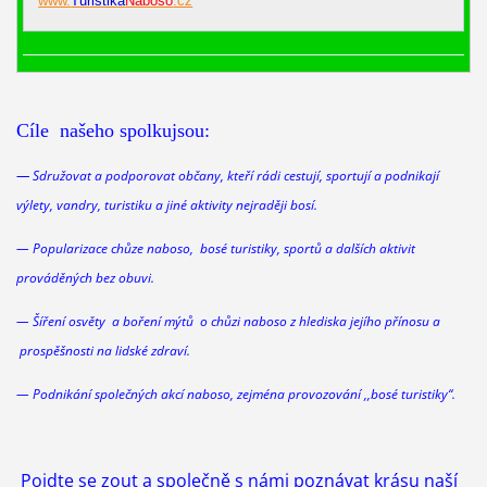
www.
Turistika
Naboso
.cz
Cíle našeho spolkujsou:
—
Sdružovat a podporovat občany, kteří rádi cestují, sportují a podnikají
výlety, vandry, turistiku a jiné aktivity nejraději bosí.
— Popularizace chůze naboso, bosé turistiky, sportů a dalších aktivit
prováděných bez obuvi.
— Šíření osvěty a boření mýtů o chůzi
naboso
z hlediska jejího přínosu a
prospěšnosti na lidské zdraví.
— Podnikání společných akcí
naboso
, zejména provozování ,,bosé turistiky“.
Pojdte se zout a společně s námi poznávat krásu naší