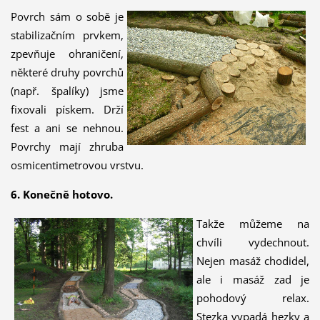
Povrch sám o sobě je
stabilizačním prvkem,
zpevňuje ohraničení,
některé druhy povrchů
(např. špalíky) jsme
fixovali pískem. Drží
fest a ani se nehnou.
Povrchy mají zhruba
osmicentimetrovou vrstvu.
6. Konečně hotovo.
Takže můžeme na
chvíli vydechnout.
Nejen masáž chodidel,
ale i masáž zad je
pohodový relax.
Stezka vypadá hezky a