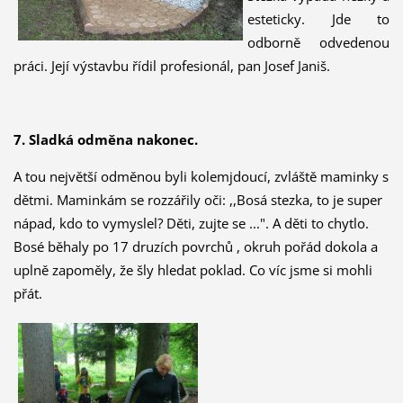
esteticky. Jde to
odborně odvedenou
práci. Její výstavbu řídil profesionál, pan Josef Janiš.
7. Sladká odměna nakonec.
A tou největší odměnou byli kolemjdoucí, zvláště maminky s
dětmi. Maminkám se rozzářily oči: ,,Bosá stezka, to je super
nápad, kdo to vymyslel? Děti, zujte se ...". A děti to chytlo.
Bosé běhaly po 17 druzích povrchů , okruh pořád dokola a
uplně zapoměly, že šly hledat poklad. Co víc jsme si mohli
přát.