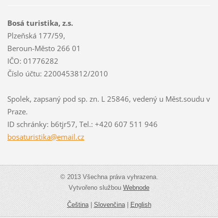
Bosá turistika, z.s.
Plzeňská 177/59,
Beroun-Město 266 01
IČO: 01776282
Číslo účtu: 2200453812/2010
Spolek, zapsaný pod sp. zn. L 25846, vedený u Měst.soudu v
Praze.
ID schránky: b6tjr57, Tel.: +420 607 511 946
bosaturi
stika@em
ail.cz
© 2013 Všechna práva vyhrazena.
Vytvořeno službou
Webnode
Čeština
|
Slovenčina
|
English