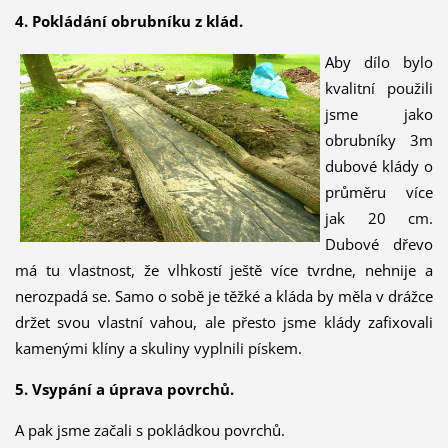
4. Pokládání obrubníku z klád.
Aby dílo bylo
kvalitní použili
jsme jako
obrubníky 3m
dubové klády o
průměru více
jak 20 cm.
Dubové dřevo
má tu vlastnost, že vlhkostí ještě více tvrdne, nehnije a
nerozpadá se. Samo o sobě je těžké a kláda by měla v drážce
držet svou vlastní vahou, ale přesto jsme klády zafixovali
kamenými klíny a skuliny vyplnili pískem.
5. Vsypání a úprava povrchů.
A pak jsme začali s pokládkou povrchů.