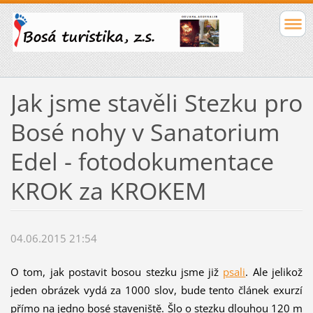
Jak jsme stavěli Stezku pro
Bosé nohy v Sanatorium
Edel - fotodokumentace
KROK za KROKEM
04.06.2015 21:54
O tom, jak postavit bosou stezku jsme již
psali
. Ale jelikož
jeden obrázek vydá za 1000 slov, bude tento článek exurzí
přímo na jedno bosé staveniště. Šlo o stezku dlouhou 120 m