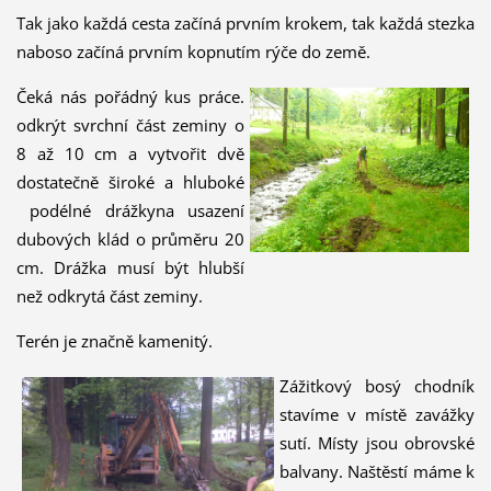
Tak jako každá cesta začíná prvním krokem, tak každá stezka
naboso začíná prvním kopnutím rýče do země.
Čeká nás pořádný kus práce.
odkrýt svrchní část zeminy o
8 až 10 cm a vytvořit dvě
dostatečně široké a hluboké
podélné drážkyna usazení
dubových klád o průměru 20
cm. Drážka musí být hlubší
než odkrytá část zeminy.
Terén je značně kamenitý.
Zážitkový bosý chodník
stavíme v místě zavážky
sutí. Místy jsou obrovské
balvany. Naštěstí máme k