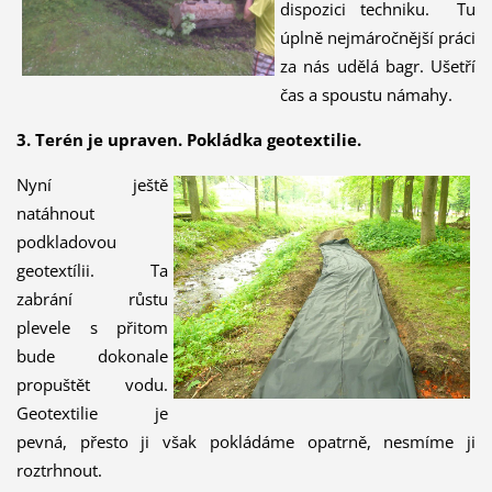
dispozici techniku. Tu
úplně nejmáročnější práci
za nás udělá bagr. Ušetří
čas a spoustu námahy.
3. Terén je upraven. Pokládka geotextilie.
Nyní ještě
natáhnout
podkladovou
geotextílii. Ta
zabrání růstu
plevele s přitom
bude dokonale
propuštět vodu.
Geotextilie je
pevná, přesto ji však pokládáme opatrně, nesmíme ji
roztrhnout.