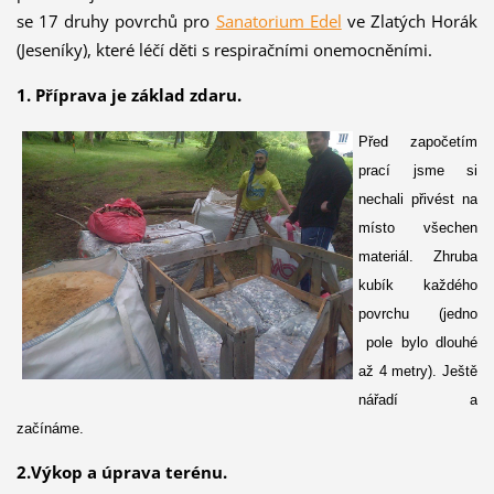
se 17 druhy povrchů pro
Sanatorium Edel
ve Zlatých Horák
(Jeseníky), které léčí děti s respiračními onemocněními.
1. Příprava je základ zdaru.
Před započetím
prací jsme si
nechali přivést na
místo všechen
materiál. Zhruba
kubík každého
povrchu (jedno
pole bylo dlouhé
až 4 metry). Ještě
nářadí a
začínáme.
2.Výkop a úprava terénu.