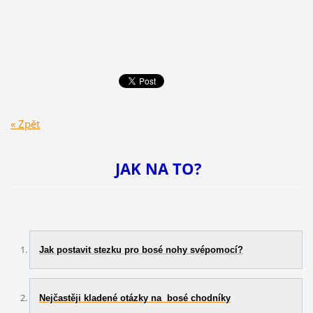
« Zpět
JAK NA TO?
Jak postavit stezku pro bosé nohy svépomocí?
Nejčastěji kladené otázky na bosé chodníky