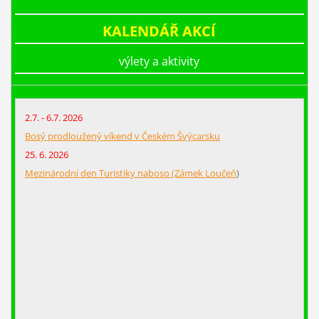
KALENDÁŘ AKCÍ
výlety a aktivity
2.7. - 6.7. 2026
Bosý prodloužený víkend v Českém Švýcarsku
25. 6. 2026
Mezinárodní den Turistiky naboso (Zámek Loučeň
)