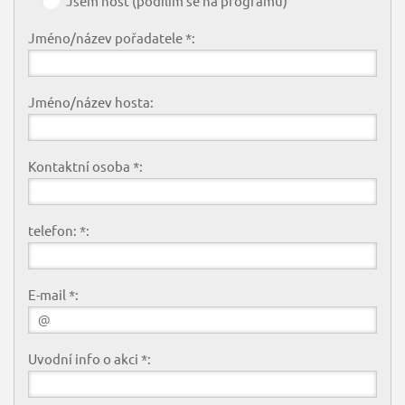
Jsem host (podílím se na programu)
Jméno/název pořadatele *:
Jméno/název hosta:
Kontaktní osoba *:
telefon: *:
E-mail *:
Uvodní info o akci *: