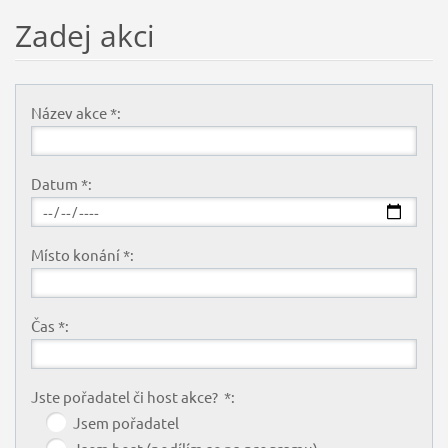
Zadej akci
Název akce *:
Datum *:
Místo konání *:
Čas *:
Jste pořadatel či host akce? *:
Jsem pořadatel