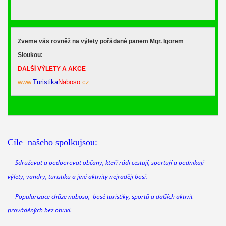
Zveme vás rovněž na výlety pořádané panem Mgr. Igorem
Sloukou:
DALŠÍ VÝLETY A AKCE
www.
Turistika
Naboso
.cz
Cíle našeho spolkujsou:
—
Sdružovat a podporovat občany, kteří rádi cestují, sportují a podnikají
výlety, vandry, turistiku a jiné aktivity nejraději bosí.
— Popularizace chůze naboso, bosé turistiky, sportů a dalších aktivit
prováděných bez obuvi.