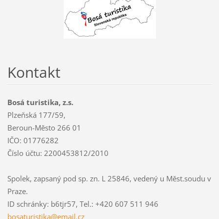
Kontakt
Bosá turistika, z.s.
Plzeňská 177/59,
Beroun-Město 266 01
IČO: 01776282
Číslo účtu: 2200453812/2010
Spolek, zapsaný pod sp. zn. L 25846, vedený u Měst.soudu v
Praze.
ID schránky: b6tjr57, Tel.: +420 607 511 946
bosaturi
stika@em
ail.cz