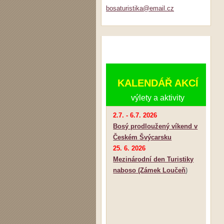
bosaturi
stika@em
ail.cz
KALENDÁŘ AKCÍ
výlety a aktivity
2.7. - 6.7. 2026
Bosý prodloužený víkend v
Českém Švýcarsku
25. 6. 2026
Mezinárodní den Turistiky
naboso (Zámek Loučeň
)