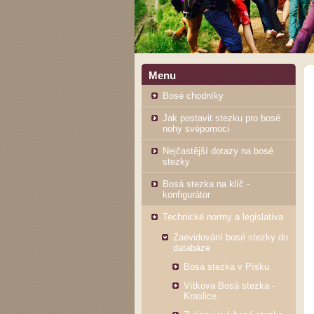
Menu
Bosé chodníky
Jak postavit stezku pro bosé
nohy svépomocí
Nejčastější dotazy na bosé
stezky
Bosá stezka na klíč -
konfigurátor
Technické normy a legislativa
Zaevidování bosé stezky do
databáze
Bosá stezka v Písku
Vítkova Bosá stezka -
Kraslice