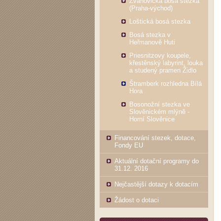
Zvánovická bosá stezka
(Praha-východ)
Loštická bosá stezka
Bosá stezka v
Heřmanově Huti
Priesnitzovy koupele,
křestěnský labyrint, louka
a studený pramen Židlo
Štramberk rozhledna Bílá
Hora
Bosonožní stezka ve
Slověnickém mlýně -
Horní Slověnice
Financování stezek, dotace,
Fondy EU
Aktuální dotační programy do
31.12. 2016
Nejčastější dotazy k dotacím
Žádost o dotaci