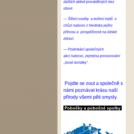
dalších aktivit prováděných bez
obuvi.
— Šíření osvěty a boření mýtů o
chůzi
naboso
z hlediska jejího
přínosu a prospěšnosti na lidské
zdraví.
— Podnikání společných
akcí
naboso
, zejména provozování
,,bosé turistiky“.
Pojdte se zout a společně s
námi poznávat krásu naší
přírody všemi pěti smysly.
Pobočky a pobočné spolky