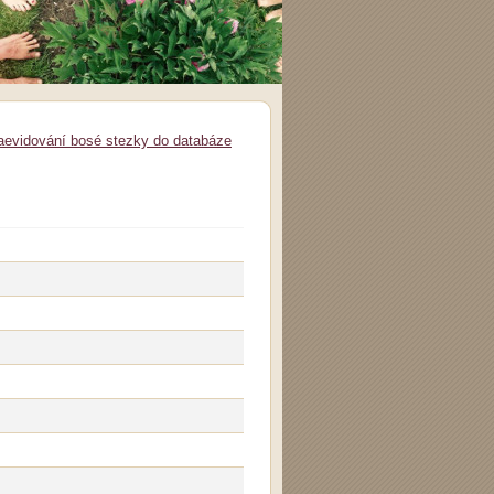
aevidování bosé stezky do databáze