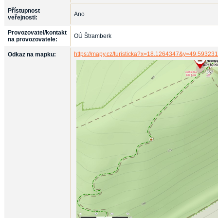
Přístupnost
Ano
veřejnosti:
Provozovatel/kontakt
OÚ Štramberk
na provozovatele:
https://mapy.cz/turisticka?x=18.1264347&y=49.593
Odkaz na mapku: