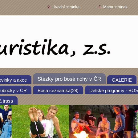
Úvodní stránka
Mapa stránek
Stezky pro bosé nohy v ČR
vinky a akce
GALERIE
obočky v ČR
Bosá seznamka(28)
Dětské programy - B
 trasa