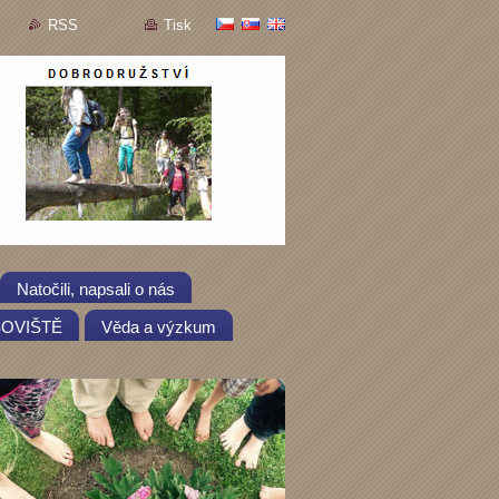
RSS
Tisk
Natočili, napsali o nás
OSOVIŠTĚ
Věda a výzkum