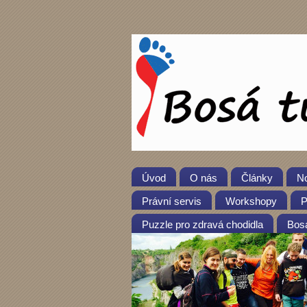
Úvod
O nás
Články
No
Právní servis
Workshopy
P
Puzzle pro zdravá chodidla
Bosá