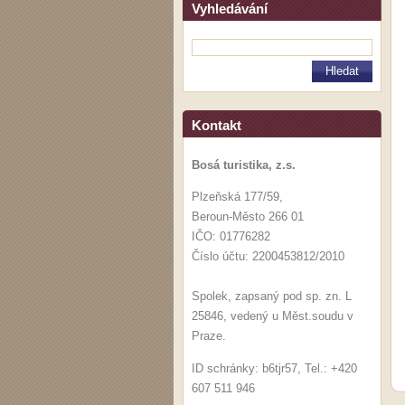
Vyhledávání
Kontakt
Bosá turistika, z.s.
Plzeňská 177/59,
Beroun-Město 266 01
IČO: 01776282
Číslo účtu: 2200453812/2010
Spolek, zapsaný pod sp. zn. L
25846, vedený u Měst.soudu v
Praze.
ID schránky: b6tjr57, Tel.: +420
607 511 946