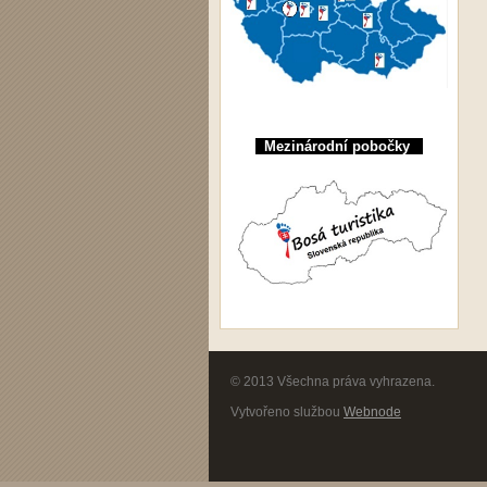
Mezinárodní pobočky
© 2013 Všechna práva vyhrazena.
Vytvořeno službou
Webnode