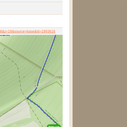
2318&z=18&source=base&id=1893616