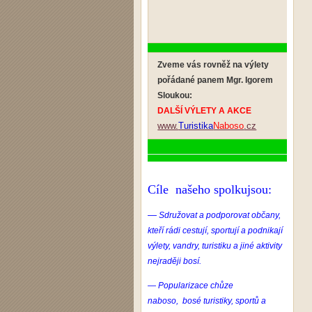
Zveme vás rovněž na výlety
pořádané panem Mgr. Igorem
Sloukou:
DALŠÍ VÝLETY A AKCE
www.
Turistika
Naboso
.cz
Cíle našeho spolkujsou:
—
Sdružovat a podporovat občany,
kteří rádi cestují, sportují a podnikají
výlety, vandry, turistiku a jiné aktivity
nejraději bosí.
— Popularizace chůze
naboso, bosé turistiky, sportů a