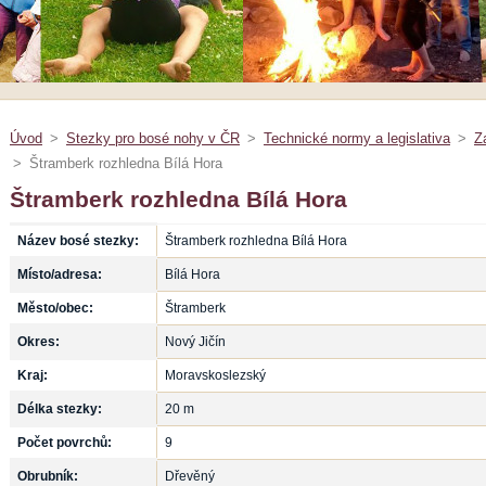
Úvod
>
Stezky pro bosé nohy v ČR
>
Technické normy a legislativa
>
Z
>
Štramberk rozhledna Bílá Hora
Štramberk rozhledna Bílá Hora
Název bosé stezky:
Štramberk rozhledna Bílá Hora
Místo/adresa:
Bílá Hora
Město/obec:
Štramberk
Okres:
Nový Jičín
Kraj:
Moravskoslezský
Délka stezky:
20 m
Počet povrchů:
9
Obrubník:
Dřevěný